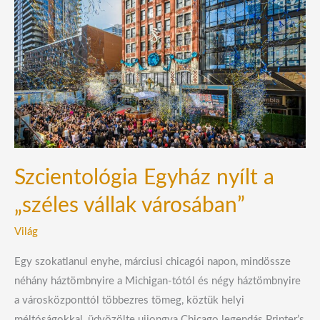
Egyház
nyílt
a
„széles
vállak
városában”
Szcientológia Egyház nyílt a
„széles vállak városában”
Világ
Egy szokatlanul enyhe, márciusi chicagói napon, mindössze
néhány háztömbnyire a Michigan-tótól és négy háztömbnyire
a városközponttól többezres tömeg, köztük helyi
méltóságokkal, üdvözölte ujjongva Chicago legendás Printer’s