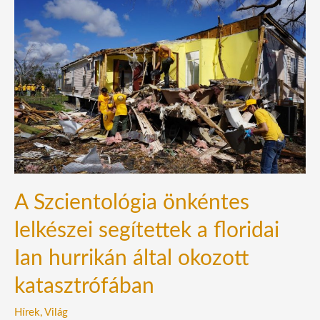
A
Szcientológia
önkéntes
lelkészei
segítettek
a
floridai
Ian
hurrikán
által
okozott
A Szcientológia önkéntes
katasztrófában
lelkészei segítettek a floridai
Ian hurrikán által okozott
katasztrófában
Hírek
,
Világ