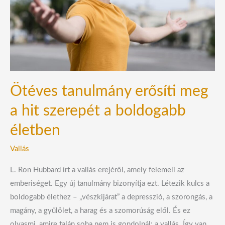
hit
szerepét
a
boldogabb
életben
Ötéves tanulmány erősíti meg
a hit szerepét a boldogabb
életben
Vallás
L. Ron Hubbard írt a vallás erejéről, amely felemeli az
emberiséget. Egy új tanulmány bizonyítja ezt. Létezik kulcs a
boldogabb élethez – „vészkijárat” a depresszió, a szorongás, a
magány, a gyűlölet, a harag és a szomorúság elől. És ez
olyasmi, amire talán soha nem is gondolnál: a vallás. Így van,