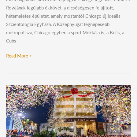
Rowjának legújabb ékkövét, a dicsőségesen felújított,
hétemeletes épületet, amely mostantól Chicago új Ideális
Szcientológia Egyháza. A Középnyugat legnépesebb
metropolisza, Chicago egyben a sport Mekkája is, a Bulls, a
Cubs
Read More »
Mexikóváros
éjszakai
égboltja
kivilágosodik
az
új