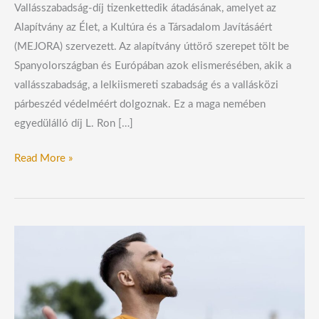
Vallásszabadság-díj tizenkettedik átadásának, amelyet az
Alapítvány az Élet, a Kultúra és a Társadalom Javításáért
(MEJORA) szervezett. Az alapítvány úttörő szerepet tölt be
Spanyolországban és Európában azok elismerésében, akik a
vallásszabadság, a lelkiismereti szabadság és a vallásközi
párbeszéd védelméért dolgoznak. Ez a maga nemében
egyedülálló díj L. Ron […]
Read More »
Ötéves
tanulmány
erősíti
meg
a