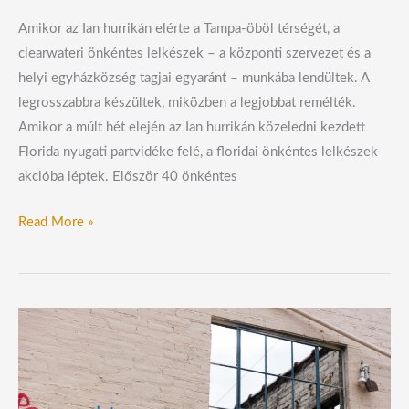
Amikor az Ian hurrikán elérte a Tampa-öböl térségét, a
clearwateri önkéntes lelkészek – a központi szervezet és a
helyi egyházközség tagjai egyaránt – munkába lendültek. A
legrosszabbra készültek, miközben a legjobbat remélték.
Amikor a múlt hét elején az Ian hurrikán közeledni kezdett
Florida nyugati partvidéke felé, a floridai önkéntes lelkészek
akcióba léptek. Először 40 önkéntes
Read More »
Háború:
mit
mondanak
a