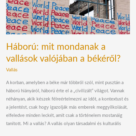
vallások
valójában
a
békéről?
Háború: mit mondanak a
vallások valójában a békéről?
Vallás
A korban, amelyben a béke már többről szól, mint pusztán a
háború hiányáról, háború érte el a „civilizált” világot. Vannak
néhányan, akik készek félreértelmezni az időt, a kontextust és
a jelentést, csak hogy igazolják más emberek meggyilkolását,
elfeledve minden leckét, amit csak a történelem mostanáig
tanított. Mi a vallás? A vallás olyan társadalmi és kulturális