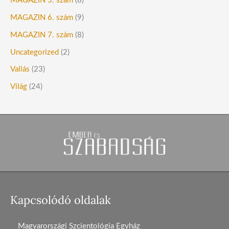
MAGAZIN 5. szám
(8)
MAGAZIN 6. szám
(9)
MAGAZIN 7. szám
(8)
Uncategorized
(2)
Vallás
(23)
Világ
(24)
Kapcsolódó oldalak
Magyarországi Szcientológia Egyház