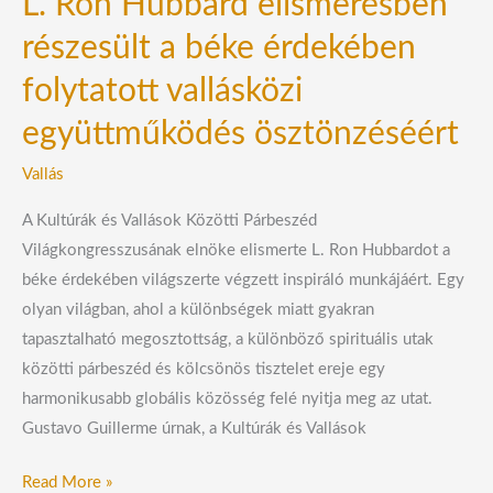
L. Ron Hubbard elismerésben
együttműködés
részesült a béke érdekében
ösztönzéséért
folytatott vallásközi
együttműködés ösztönzéséért
Vallás
A Kultúrák és Vallások Közötti Párbeszéd
Világkongresszusának elnöke elismerte L. Ron Hubbardot a
béke érdekében világszerte végzett inspiráló munkájáért. Egy
olyan világban, ahol a különbségek miatt gyakran
tapasztalható megosztottság, a különböző spirituális utak
közötti párbeszéd és kölcsönös tisztelet ereje egy
harmonikusabb globális közösség felé nyitja meg az utat.
Gustavo Guillerme úrnak, a Kultúrák és Vallások
Read More »