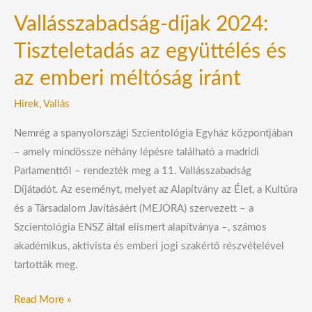
iránt
Vallásszabadság-díjak 2024:
Tiszteletadás az együttélés és
az emberi méltóság iránt
Hírek
,
Vallás
Nemrég a spanyolországi Szcientológia Egyház központjában
– amely mindössze néhány lépésre található a madridi
Parlamenttől – rendezték meg a 11. Vallásszabadság
Díjátadót. Az eseményt, melyet az Alapítvány az Élet, a Kultúra
és a Társadalom Javításáért (MEJORA) szervezett – a
Szcientológia ENSZ által elismert alapítványa –, számos
akadémikus, aktivista és emberi jogi szakértő részvételével
tartották meg.
Read More »