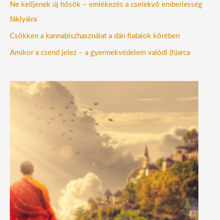
Ne kelljenek új hősök – emlékezés a cselekvő emberiesség
fáklyáira
Csökken a kannabiszhasználat a dán fiatalok körében
Amikor a csend jelez – a gyermekvédelem valódi (h)arca