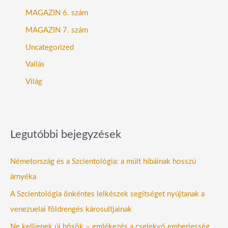
MAGAZIN 6. szám
MAGAZIN 7. szám
Uncategorized
Vallás
Világ
Legutóbbi bejegyzések
Németország és a Szcientológia: a múlt hibáinak hosszú
árnyéka
A Szcientológia önkéntes lelkészek segítséget nyújtanak a
venezuelai földrengés károsultjainak
Ne kelljenek új hősök – emlékezés a cselekvő emberiesség