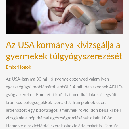
túlgyógyszerezését
Az USA kormánya kivizsgálja a
gyermekek túlgyógyszerezését
Emberi jogok
Az USA-ban ma 30 millió gyermek szenved valamilyen
egészségügyi problémától, ebből 3.4 millióan szednek ADHD-
gyógyszereket. Emellett tízből hat amerikai lakos él együtt
krónikus betegségekkel. Donald J. Trump elnök ezért
létrehozott egy bizottságot, amelynek rövid időn belül ki kell
vizsgálnia a nép drámai egészségromlásának okait, külön
kiemelve a pszichiátriai szerek okozta ártalmakat is. Február