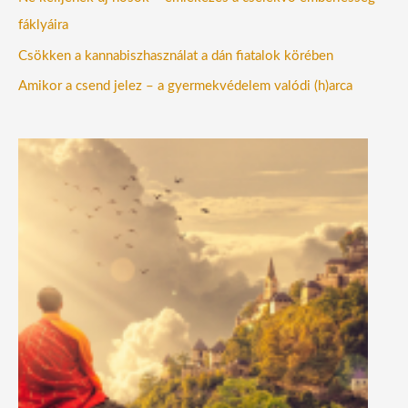
fáklyáira
Csökken a kannabiszhasználat a dán fiatalok körében
Amikor a csend jelez – a gyermekvédelem valódi (h)arca