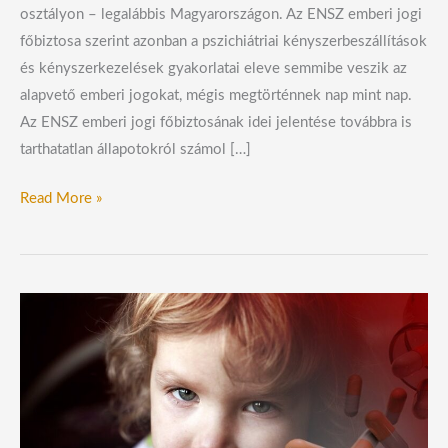
osztályon – legalábbis Magyarországon. Az ENSZ emberi jogi
főbiztosa szerint azonban a pszichiátriai kényszerbeszállítások
és kényszerkezelések gyakorlatai eleve semmibe veszik az
alapvető emberi jogokat, mégis megtörténnek nap mint nap.
Az ENSZ emberi jogi főbiztosának idei jelentése továbbra is
tarthatatlan állapotokról számol […]
Read More »
Az
USA
kormánya
kivizsgálja
a
gyermekek