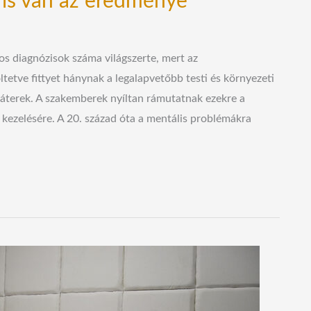
 is van az eredménye
os diagnózisok száma világszerte, mert az
tetve fittyet hánynak a legalapvetőbb testi és környezeti
hiáterek. A szakemberek nyíltan rámutatnak ezekre a
 kezelésére. A 20. század óta a mentális problémákra