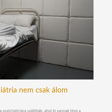
iátria nem csak álom
szichiátriára szállítják, ahol ki vannak téve a