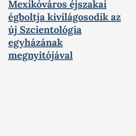
Mexikóváros éjszakai
égboltja kivilágosodik az
új Szcientológia
egyházának
megnyitójával