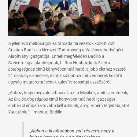
A jelenlévő méltóságok és társadalmi vezetők között volt
Cristian Badillo, a Nemzeti Tudatosság a Vallásszabadságért
Alapítvány igazgatója. Ennek megfelelően Badillo a
Szcientológia alapítójának, L. Ron Hubbardnak
Az út a
boldogsághoz
című könyvében található, a jobb élethez vezető
21 szabályról beszélt, mint a különböző hitű emberek közötti
egység megteremtésének kulcsfontosságú eszközéről.
„Ahhoz, hogy megvalósíthassuk azt a Mexikót, amit szeretnénk,
Az út a boldogsághoz
című könyvben található igazságot
emberről emberre tovább kell adnunk, amíg el nem terjed Bajától
Yucatánig” – mondta Badillo.
„Abban a kiváltságban volt részem, hogy a