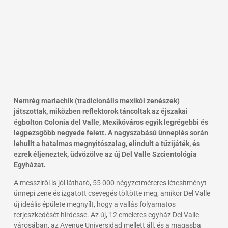
Nemrég mariachik (tradicionális mexikói zenészek)
játszottak, miközben reflektorok táncoltak az éjszakai
égbolton Colonia del Valle, Mexikóváros egyik legrégebbi és
legpezsgőbb negyede felett. A nagyszabású ünneplés során
lehullt a hatalmas megnyitószalag, elindult a tűzijáték, és
ezrek éljeneztek, üdvözölve az új Del Valle Szcientológia
Egyházat.
A messziről is jól látható, 55 000 négyzetméteres létesítményt
ünnepi zene és izgatott csevegés töltötte meg, amikor Del Valle
új ideális épülete megnyílt, hogy a vallás folyamatos
terjeszkedését hirdesse. Az új, 12 emeletes egyház Del Valle
városában, az Avenue Universidad mellett áll, és a magasba