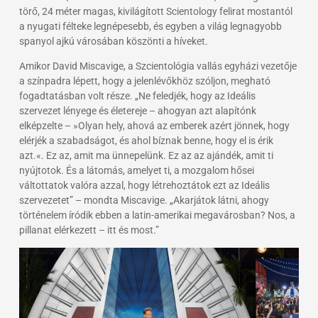
törő, 24 méter magas, kivilágított Scientology felirat mostantól
a nyugati félteke legnépesebb, és egyben a világ legnagyobb
spanyol ajkú városában köszönti a híveket.
Amikor David Miscavige, a Szcientológia vallás egyházi vezetője
a színpadra lépett, hogy a jelenlévőkhöz szóljon, megható
fogadtatásban volt része. „Ne feledjék, hogy az Ideális
szervezet lényege és életereje – ahogyan azt alapítónk
elképzelte – »Olyan hely, ahová az emberek azért jönnek, hogy
elérjék a szabadságot, és ahol bíznak benne, hogy el is érik
azt.«. Ez az, amit ma ünnepelünk. Ez az az ajándék, amit ti
nyújtotok. És a látomás, amelyet ti, a mozgalom hősei
váltottatok valóra azzal, hogy létrehoztátok ezt az Ideális
szervezetet” – mondta Miscavige. „Akarjátok látni, ahogy
történelem íródik ebben a latin-amerikai megavárosban? Nos, a
pillanat elérkezett – itt és most.”