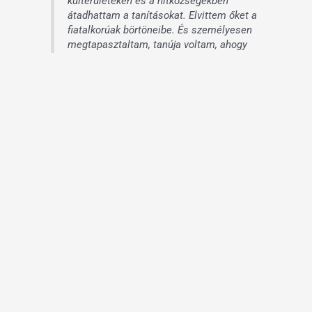
külterületeken és a hitközségekben
átadhattam a tanításokat. Elvittem őket a
fiatalkorúak börtöneibe. És személyesen
megtapasztaltam, tanúja voltam, ahogy
mások is felismerték az igazságot. Egy
olyan igazságot, ami olyan biztos, mint a
lábunk alatt a talaj. Mely ponton
tagadhatatlan volt: L. Ron Hubbard
egyetemes nyelvet írt. És mi tartozunk az
emberiségnek azzal, hogy elmondjuk
mindenféle származású, mindenféle hitű
embernek, mindenhol: »Felfedezheted a
saját utadat a boldogsághoz!«.”
Luis Zamora Romero kongresszusi képviselő is díszvendég volt.
Romero életét az egyenlő jogokért folytatott küzdelemnek
szentelte, és számos tisztsége mellett Nayarit állam
Igazságügyi és Emberi Jogi Bizottságának tagja.
„Eget s földet átkutattam, hogy megtaláljam, miként