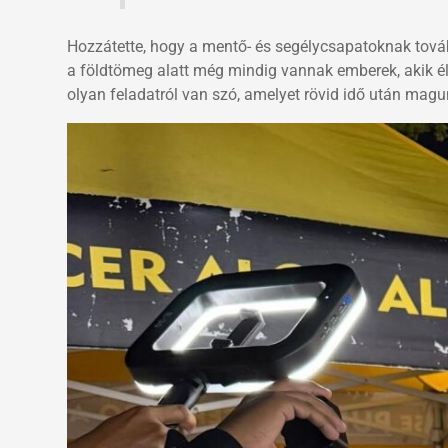
Hozzátette, hogy a mentő- és segélycsapatoknak továb
a földtömeg alatt még mindig vannak emberek, akik é
olyan feladatról van szó, amelyet rövid idő után mag