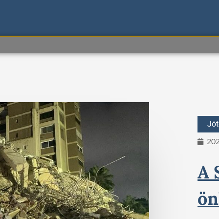
Jó
202
A 
ön