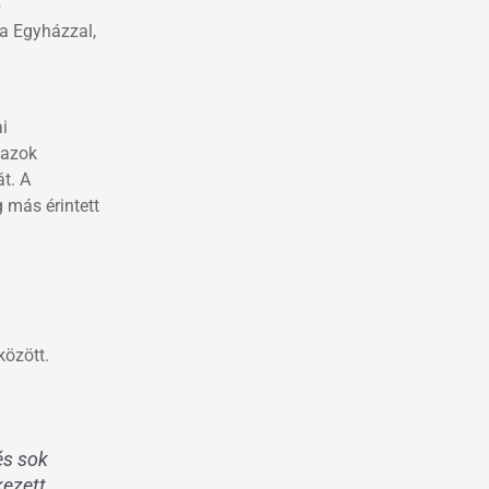
b
ia Egyházzal,
ai
 azok
t. A
 más érintett
között.
és sok
kezett