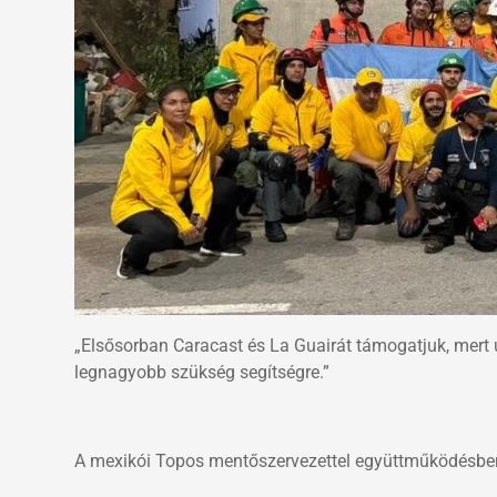
„Elsősorban Caracast és La Guairát támogatjuk, mert úg
legnagyobb szükség segítségre.”
A mexikói Topos mentőszervezettel együttműködésbe