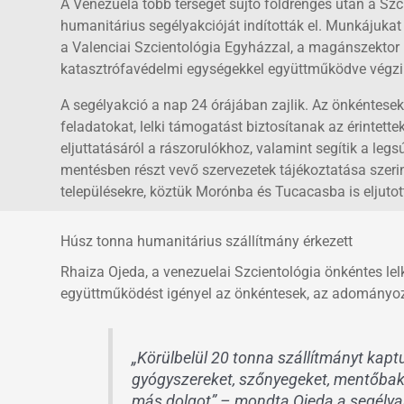
A Venezuela több térségét sújtó földrengés után a Szc
humanitárius segélyakcióját indították el. Munkájuka
a Valenciai Szcientológia Egyházzal, a magánszektor 
katasztrófavédelmi egységekkel együttműködve végzi
A segélyakció a nap 24 órájában zajlik. Az önkéntesek
feladatokat, lelki támogatást biztosítanak az érinte
eljuttatásáról a rászorulókhoz, valamint segítik a le
mentésben részt vevő szervezetek tájékoztatása szerin
településekre, köztük Morónba és Tucacasba is eljutot
Húsz tonna humanitárius szállítmány érkezett
Rhaiza Ojeda, a venezuelai Szcientológia önkéntes le
együttműködést igényel az önkéntesek, az adományozók
„Körülbelül 20 tonna szállítmányt kaptunk
gyógyszereket, szőnyegeket, mentőbaka
más dolgot” – mondta Ojeda a segélya