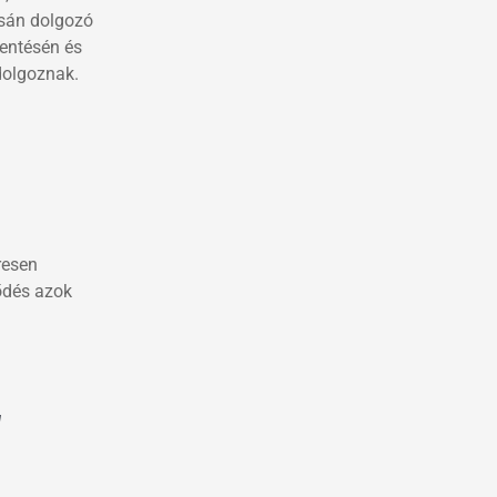
ásán dolgozó
mentésén és
dolgoznak.
resen
ődés azok
d