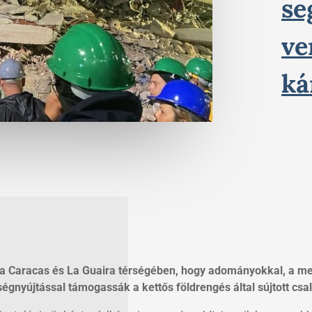
se
ve
ká
la Caracas és La Guaira térségében, hogy adományokkal, a me
gnyújtással támogassák a kettős földrengés által sújtott csa