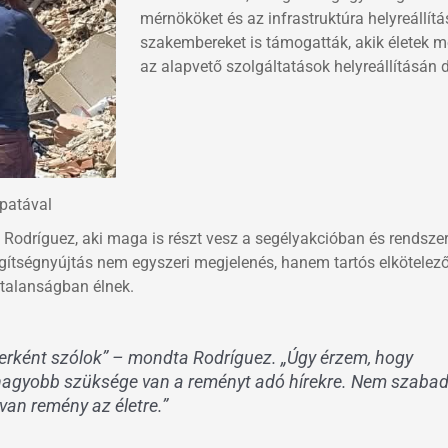
mérnököket és az infrastruktúra helyreállít
szakembereket is támogatták, akik életek 
az alapvető szolgáltatások helyreállításán 
apatával
 Rodríguez, aki maga is részt vesz a segélyakcióban és rendsze
egítségnyújtás nem egyszeri megjelenés, hanem tartós elkötelez
ytalanságban élnek.
rként szólok” – mondta Rodríguez. „Úgy érzem, hogy
nagyobb szüksége van a reményt adó hírekre. Nem szaba
van remény az életre.”