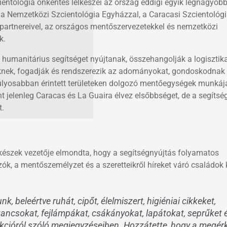
ientológia önkéntes lelkészei az ország eddigi egyik legnagyob
t a Nemzetközi Szcientológia Egyházzal, a Caracasi Szcientológ
partnereivel, az országos mentőszervezetekkel és nemzetközi
k.
 humanitárius segítséget nyújtanak, összehangolják a logisztik
tteknek, fogadják és rendszerezik az adományokat, gondoskodnak
gsúlyosabban érintett területeken dolgozó mentőegységek munkájá
t jelenleg Caracas és La Guaira élvez elsőbbséget, de a segítség
t.
lkészek vezetője elmondta, hogy a segítségnyújtás folyamatos
, a mentőszemélyzet és a szeretteikről híreket váró családok 
, beleértve ruhát, cipőt, élelmiszert, higiéniai cikkeket,
ncsokat, fejlámpákat, csákányokat, lapátokat, seprűket 
kcióról szóló megjegyzéseiben. Hozzátette, hogy a megér