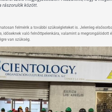
a rászorulók között.
tosan felmérik a további szükségleteket is. Jelenleg elsősorb
 időseknek való felnőttpelenkára, valamint a megrongálódott é
égre van szükség.