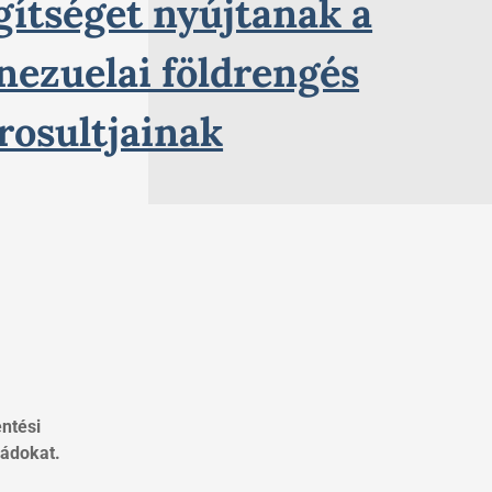
gítséget nyújtanak a
nezuelai földrengés
rosultjainak
ntési
ládokat.