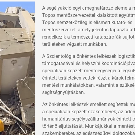
A segélyakció egyik meghatározó eleme a 
Topos mentőszervezettel kialakított együtt
Topos nemzetközileg is elismert kutató- és
mentőszervezet, amely jelentős tapasztalatt
rendelkezik a természeti katasztrófák sújtot
területeken végzett munkában.
A Szcientológia önkéntes
lelkészek logiszti
támogatásával és helyszíni koordinációjáva
speciálisan képzett mentőegységei a legsú
érintett területeken vettek részt a károk fel
mentési munkálatokban, valamint a szüks
segítségnyújtásban.
Az önkéntes lelkészek emellett segítettek 
a speciálisan képzett szakemberek, az ado
humanitárius segélyszállítmányok érintett t
történő eljuttatását. Munkájukkal a mentés
szakembereket, az egészségügyi dolgozókat