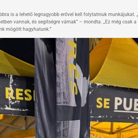
bra is a lehető legnagyobb erővel kell folytatniuk munkájukat.
letben vannak, és segítségre várnak” – mondta. „Ez még csak a
unk mögött hagyhatunk.”