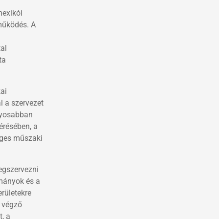
mexikói
működés. A
al
ta
kai
l a szervezet
lyosabban
mérésében, a
éges műszaki
megszervezni
mányok és a
erületekre
t végző
, a