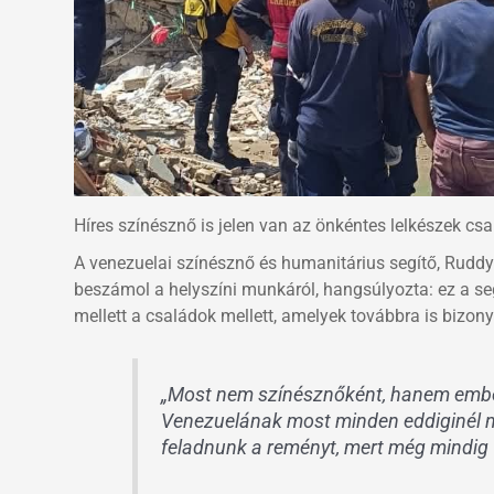
Híres színésznő is jelen van az önkéntes lelkészek cs
A venezuelai színésznő és humanitárius segítő, Ruddy
beszámol a helyszíni munkáról, hangsúlyozta: ez a s
mellett a családok mellett, amelyek továbbra is bizon
„Most nem színésznőként, hanem embe
Venezuelának most minden eddiginél 
feladnunk a reményt, mert még mindig 