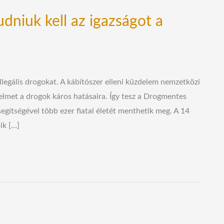
udniuk kell az igazságot a
llegális drogokat. A kábítószer elleni küzdelem nemzetközi
gyelmet a drogok káros hatásaira. Így tesz a Drogmentes
segítségével több ezer fiatal életét menthetik meg. A 14
ik […]