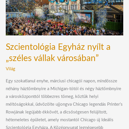
„széles
vállak
városában”
Szcientológia Egyház nyílt a
„széles vállak városában”
Világ
Egy szokatlanul enyhe, márciusi chicagói napon, mindössze
néhány háztömbnyire a Michigan-tótól és négy háztömbnyire
a városközponttól többezres tömeg, köztük helyi
méltóságokkal, üdvözölte ujjongva Chicago legendás Printer’s
Rowjának legújabb ékkövét, a dicsőségesen felújított,
hétemeletes épületet, amely mostantól Chicago új Ideális
Szcientológia Egyháza. A Középnyugat legnépesebb