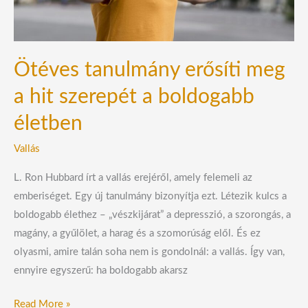
boldogabb
életben
Ötéves tanulmány erősíti meg
a hit szerepét a boldogabb
életben
Vallás
L. Ron Hubbard írt a vallás erejéről, amely felemeli az
emberiséget. Egy új tanulmány bizonyítja ezt. Létezik kulcs a
boldogabb élethez – „vészkijárat” a depresszió, a szorongás, a
magány, a gyűlölet, a harag és a szomorúság elől. És ez
olyasmi, amire talán soha nem is gondolnál: a vallás. Így van,
ennyire egyszerű: ha boldogabb akarsz
Read More »