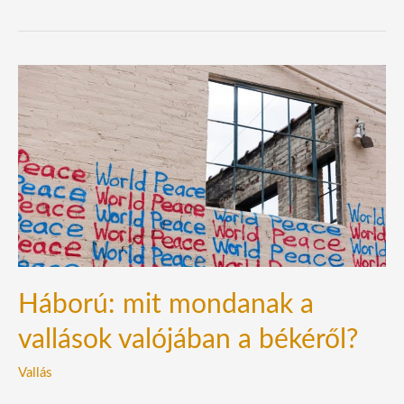
Háború:
mit
mondanak
a
vallások
valójában
a
békéről?
Háború: mit mondanak a
vallások valójában a békéről?
Vallás