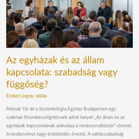
az
állam
kapcsolata:
szabadság
vagy
függőség?
Az egyházak és az állam
kapcsolata: szabadság vagy
függőség?
Emberi jogok
,
Vallás
Február 18-án a Szcientológia Egyház Budapesten egy
szakmai fórumbeszélgetésnek adott helyet „Az állam és az
egyházak kapcsolatának alakulása a rendszerváltástól” címmel.
A rendezvényt nagy érdeklődés övezte. A vallásszabadság