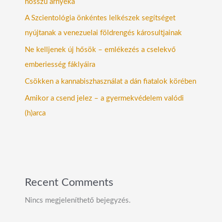
hosszú árnyéka
A Szcientológia önkéntes lelkészek segítséget
nyújtanak a venezuelai földrengés károsultjainak
Ne kelljenek új hősök – emlékezés a cselekvő
emberiesség fáklyáira
Csökken a kannabiszhasználat a dán fiatalok körében
Amikor a csend jelez – a gyermekvédelem valódi
(h)arca
Recent Comments
Nincs megjeleníthető bejegyzés.