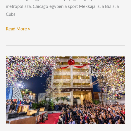
metropolisza, Chicago egyben a sport Mekkája is, a Bulls, a
Cubs
Read More »
Mexikóváros
éjszakai
égboltja
kivilágosodik
az
új
Szcientológia
egyházának
megnyitójával