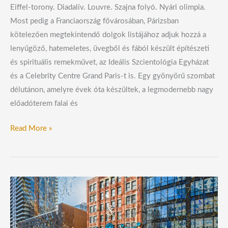
Eiffel-torony. Diadalív. Louvre. Szajna folyó. Nyári olimpia.
Most pedig a Franciaország fővárosában, Párizsban
kötelezően megtekintendő dolgok listájához adjuk hozzá a
lenyűgöző, hatemeletes, üvegből és fából készült építészeti
és spirituális remekművet, az Ideális Szcientológia Egyházat
és a Celebrity Centre Grand Paris-t is. Egy gyönyörű szombat
délutánon, amelyre évek óta készültek, a legmodernebb nagy
előadóterem falai és
Read More »
Szcientológia
Egyház
nyílt
a