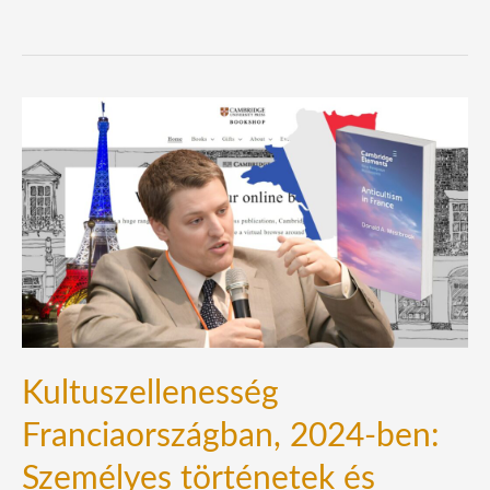
Kultuszellenesség
Franciaországban,
2024-
ben:
Személyes
történetek
és
küzdelmek
Kultuszellenesség
Franciaországban, 2024-ben:
Személyes történetek és