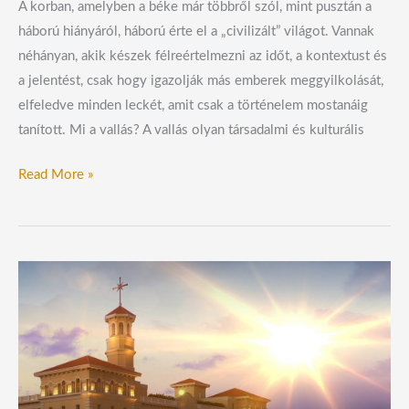
A korban, amelyben a béke már többről szól, mint pusztán a
háború hiányáról, háború érte el a „civilizált” világot. Vannak
néhányan, akik készek félreértelmezni az időt, a kontextust és
a jelentést, csak hogy igazolják más emberek meggyilkolását,
elfeledve minden leckét, amit csak a történelem mostanáig
tanított. Mi a vallás? A vallás olyan társadalmi és kulturális
Read More »
Egyre
többen
támogatják
a
szcientológusokat
a