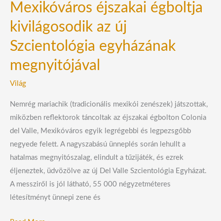
Mexikóváros éjszakai égboltja
kivilágosodik az új
Szcientológia egyházának
megnyitójával
Világ
Nemrég mariachik (tradicionális mexikói zenészek) játszottak,
miközben reflektorok táncoltak az éjszakai égbolton Colonia
del Valle, Mexikóváros egyik legrégebbi és legpezsgőbb
negyede felett. A nagyszabású ünneplés során lehullt a
hatalmas megnyitószalag, elindult a tűzijáték, és ezrek
éljeneztek, üdvözölve az új Del Valle Szcientológia Egyházat.
A messziről is jól látható, 55 000 négyzetméteres
létesítményt ünnepi zene és