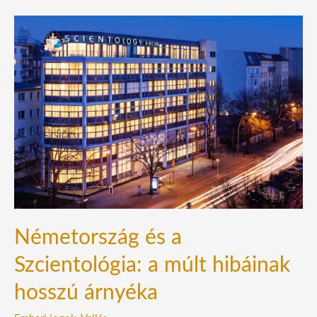
Németország
és
a
Szcientológia:
a
múlt
hibáinak
hosszú
árnyéka
Németország és a
Szcientológia: a múlt hibáinak
hosszú árnyéka