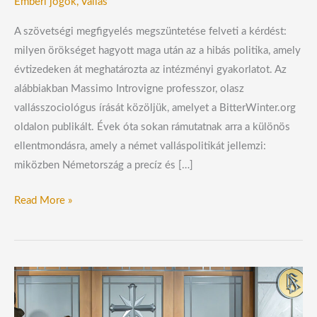
Emberi jogok
,
Vallás
A szövetségi megfigyelés megszüntetése felveti a kérdést:
milyen örökséget hagyott maga után az a hibás politika, amely
évtizedeken át meghatározta az intézményi gyakorlatot. Az
alábbiakban Massimo Introvigne professzor, olasz
vallásszociológus írását közöljük, amelyet a BitterWinter.org
oldalon publikált. Évek óta sokan rámutatnak arra a különös
ellentmondásra, amely a német valláspolitikát jellemzi:
miközben Németország a precíz és […]
Read More »
Az
egyházak
és