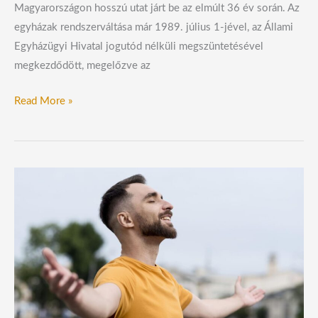
Magyarországon hosszú utat járt be az elmúlt 36 év során. Az
egyházak rendszerváltása már 1989. július 1-jével, az Állami
Egyházügyi Hivatal jogutód nélküli megszüntetésével
megkezdődött, megelőzve az
Read More »
Ötéves
tanulmány
erősíti
meg
a
hit
szerepét
a