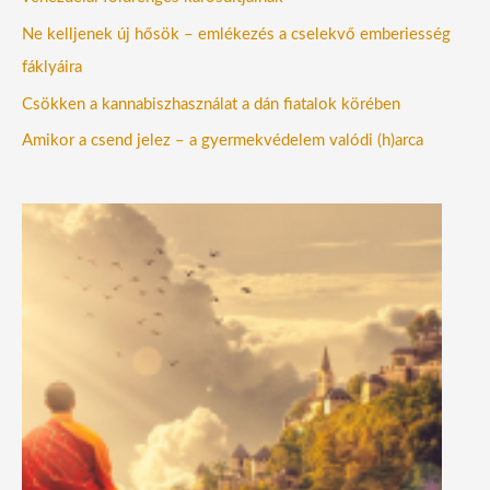
Ne kelljenek új hősök – emlékezés a cselekvő emberiesség
fáklyáira
Csökken a kannabiszhasználat a dán fiatalok körében
Amikor a csend jelez – a gyermekvédelem valódi (h)arca