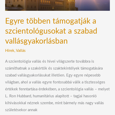
szabad
vallásgyakorlásban
Egyre többen támogatják a
szcientológusokat a szabad
vallásgyakorlásban
Hírek
,
Vallás
A szcientológia vallás és hívei világszerte továbbra is
számíthatnak a szakértők és szaktekintélyek támogatására
szabad vallásgyakorlásukat illetően. Egy egyre népesebb
világban, ahol a vallás egyre fontosabbá válik a tisztességes
értékek fenntartása érdekében, a szcientológia vallás – melyet
L. Ron Hubbard, humanitárius alapított – tagjai hasonló
kihívásokkal néznek szembe, mint bármely más nagy vallás
születésekor annak