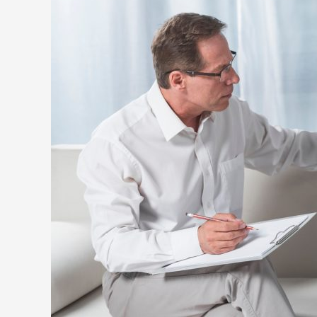
hogy
a
depresszió
okának
elmélete
csupán
mítosz