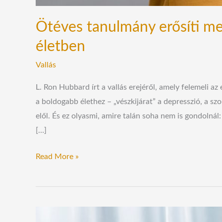
Ötéves tanulmány erősíti me
életben
Vallás
L. Ron Hubbard írt a vallás erejéről, amely felemeli az
a boldogabb élethez – „vészkijárat” a depresszió, a sz
elől. És ez olyasmi, amire talán soha nem is gondolnál:
[…]
Read More »
Kiderült,