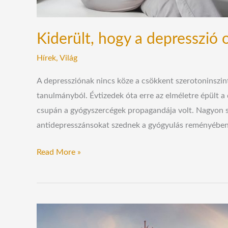
Kiderült, hogy a depresszió
Hírek
,
Világ
A depressziónak nincs köze a csökkent szerotoninszin
tanulmányból. Évtizedek óta erre az elméletre épült a 
csupán a gyógyszercégek propagandája volt. Nagyon so
antidepresszánsokat szednek a gyógyulás reményében – 
Read More »
Egyre
többen