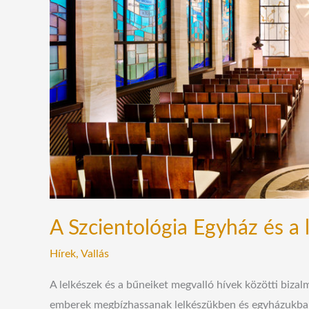
lelkészi
titok
bizalmassága
A Szcientológia Egyház és a l
Hírek
,
Vallás
A lelkészek és a bűneiket megvalló hívek közötti bi
emberek megbízhassanak lelkészükben és egyházukban, 