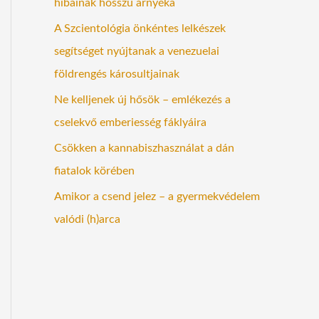
hibáinak hosszú árnyéka
A Szcientológia önkéntes lelkészek
segítséget nyújtanak a venezuelai
földrengés károsultjainak
Ne kelljenek új hősök – emlékezés a
cselekvő emberiesség fáklyáira
Csökken a kannabiszhasználat a dán
fiatalok körében
Amikor a csend jelez – a gyermekvédelem
valódi (h)arca