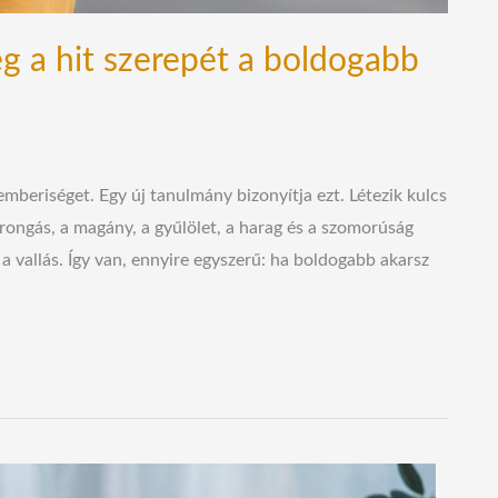
g a hit szerepét a boldogabb
 emberiséget. Egy új tanulmány bizonyítja ezt. Létezik kulcs
orongás, a magány, a gyűlölet, a harag és a szomorúság
 a vallás. Így van, ennyire egyszerű: ha boldogabb akarsz