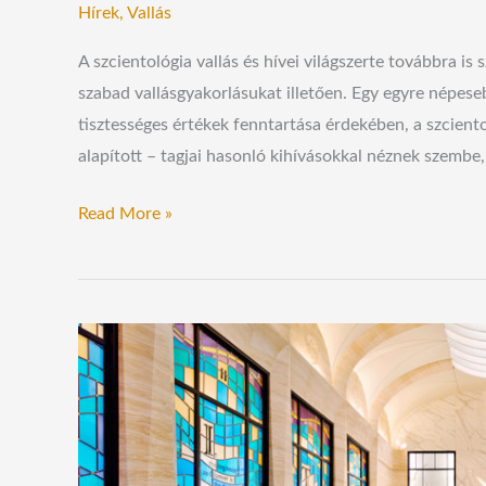
Hírek
,
Vallás
A szcientológia vallás és hívei világszerte továbbra i
szabad vallásgyakorlásukat illetően. Egy egyre népeseb
tisztességes értékek fenntartása érdekében, a szcient
alapított – tagjai hasonló kihívásokkal néznek szembe
Read More »
A
Szcientológia
Egyház
és
a