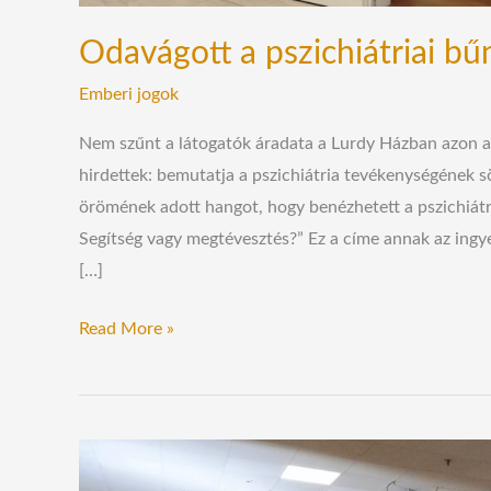
Odavágott a pszichiátriai bűn
Emberi jogok
Nem szűnt a látogatók áradata a Lurdy Házban azon a t
hirdettek: bemutatja a pszichiátria tevékenységének söt
örömének adott hangot, hogy benézhetett a pszichiátri
Segítség vagy megtévesztés?” Ez a címe annak az ing
[…]
Read More »
Megdöbbentő
tényfeltáró