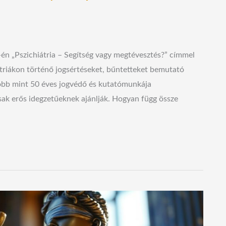
7-én „Pszichiátria – Segítség vagy megtévesztés?” címmel
triákon történő jogsértéseket, bűntetteket bemutató
több mint 50 éves jogvédő és kutatómunkája
csak erős idegzetűeknek ajánlják. Hogyan függ össze