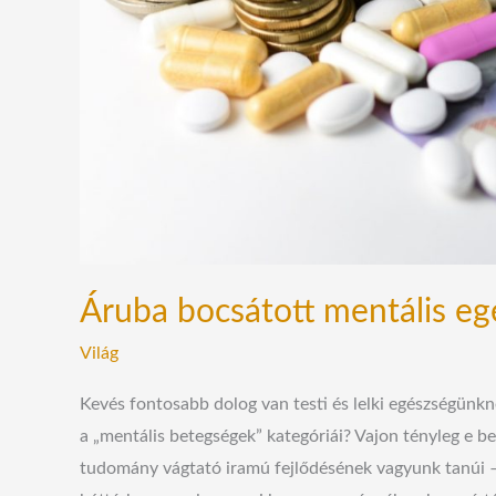
Áruba bocsátott mentális e
Világ
Kevés fontosabb dolog van testi és lelki egészségünk
a „mentális betegségek” kategóriái? Vajon tényleg e b
tudomány vágtató iramú fejlődésének vagyunk tanúi –