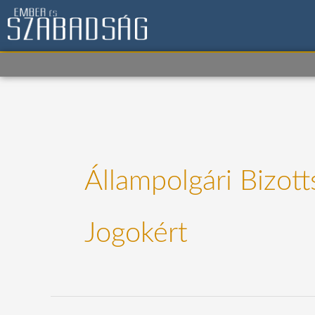
Skip
to
content
Állampolgári Bizot
Jogokért