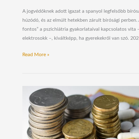
A jogvédőknek adott igazat a spanyol legfelsőbb bírós
húzódó, és az elmúlt hetekben zárult bírósági perben
fontos” a pszichiátria gyakorlataival kapcsolatos vita
elektrosokk –, kiváltképp, ha gyerekekről van szó. 202
Read More »
Áruba
bocsátott
mentális
egészségünk