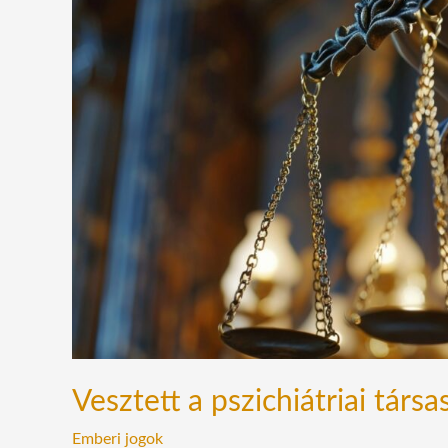
pszichiátriai
társaság,
győzött
a
szólásszabadság
Vesztett a pszichiátriai társ
Emberi jogok