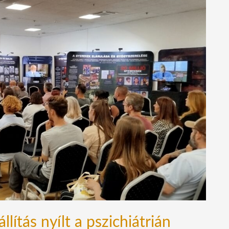
ítás nyílt a pszichiátrián