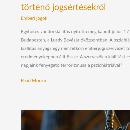
történő jogsértésekről
Emberi jogok
Egyhetes vándorkiállítás nyitotta meg kapuit július 1
Budapesten, a Lurdy Bevásárlóközpontban. A pszichiá
kiállítás anyaga egy nemzetközi emberjogi szervezet 
eredményeképpen állt össze. A szervezők a kiállítást 
napjaink fenyegető terrorizmusa a pszichiátriával?
Read More »
Vesztett
a