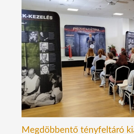
kiállítás
nyílt
a
pszichiátrián
történő
jogsértésekről
Megdöbbentő tényfeltáró kiáll