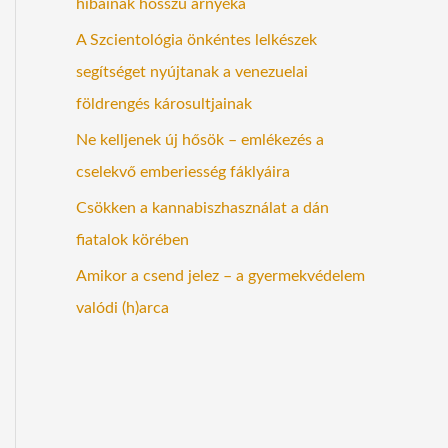
hibáinak hosszú árnyéka
A Szcientológia önkéntes lelkészek
segítséget nyújtanak a venezuelai
földrengés károsultjainak
Ne kelljenek új hősök – emlékezés a
cselekvő emberiesség fáklyáira
Csökken a kannabiszhasználat a dán
fiatalok körében
Amikor a csend jelez – a gyermekvédelem
valódi (h)arca