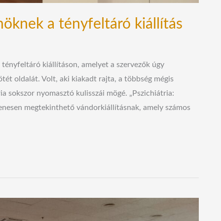
öknek a tényfeltáró kiállítás
ényfeltáró kiállításon, amelyet a szervezők úgy
ét oldalát. Volt, aki kiakadt rajta, a többség mégis
a sokszor nyomasztó kulisszái mögé. „Pszichiátria:
yenesen megtekinthető vándorkiállításnak, amely számos