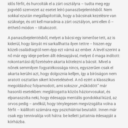
idős férfit, és hurcolták el a zárt osztályra – tudta meg egy
jogvédő szervezet az esetet leíró panaszbejelentésből. Nem
sokkal ezután megállapították, hogy a bácsinak kezelésre van
szüksége, és ott kell maradnia a zárt osztályon, ami ellen ő –
érthető módon – tiltakozott.
A panaszbejelentésből, melyet a bácsi egy ismerőse tett, az is
kiderül, hogy lányát mi sarkallhatta ilyen tettre – hiszen egy
közeli családtagtól nem épp ezt várná az ember. A levél szerint a
nő már egy ideje perben állt édesapjával, melyet ő maga indított:
rokontartási díj fizetésére akarta kötelezni a bácsit. Mivel a
nőnek semmilyen fogyatékossága nincs, egyszerűen csak el
akarta kerülni azt, hogy dolgoznia kelljen, így a bíróságon nem
aratott osztatlan sikert követelésével. A nő ezért a klasszikus
megoldáshoz folyamodott, ami sokszor „működött” már
hasonló esetekben: meglátogatta közös háziorvosukat, és
elpanaszolta neki, hogy édesapja mentális gondokkal küzd, az
orvos pedig – anélkül, hogy ténylegesen megvizsgálta volna a
férfit – kiállított számára egy pszichiátriai beutalót. Innen már
csak egy tennivalója volt hátra: be kellett juttatnia édesapját a
kórházba.