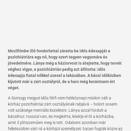
Mozifilmbe illő fondorlattal záratta be idős édesapját a
pszichiátriára egy nő, hogy szert tegyen vagyonára és
jövedelmére. Lánya még a háziorvost is átejtette, hogy tervét
véghez vigye, a pszichiátrián pedig azt állította: idős
édesapja fiatal nőkkel szexel a lakásában. A bácsi időközben
kijutott már a zárt osztályról, de a harc még korántsem ért
véget.
A Somogy megyei idős férfi nem hétköznapi módon vált a
kórház pszichiátriai zárt osztályának rabjává – holott sosem
volt szüksége mentális kezelésre. Lánya azzal fordult a
bácsihoz: rosszul van, és megkérte, kísérje el őt a kórházba,
amit ő jóhiszeműen meg is tett. Odabent azonban már
felkészülten várt rá a kórházi személyzet: hatan fogták közre az