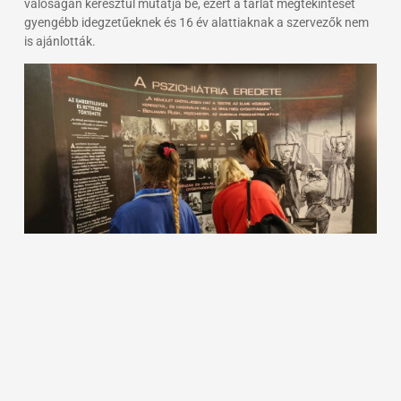
valóságán keresztül mutatja be, ezért a tárlat megtekintését
gyengébb idegzetűeknek és 16 év alattiaknak a szervezők nem
is ajánlották.
„Leginkább a rasszizmus és az állatokon/gyerekeken való
kísérletezés dühített”, írta egy tanuló. „A kínzások voltak
megdöbbentőek számomra” – ezt már egy pszichológus írta,
miután végignézte az anyagot. „Szívem szerint kötelezővé
tenném”, jelentette ki egy pedagógus, egy csoportvezető pedig
így nyilatkozott: „Nagyon felkavaró, de fontos dolgokra hívja fel