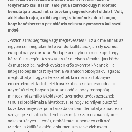
tényfeltáró kiállításon, amelyet a szervezők úgy hirdettek:
bemutatja a pszichiátria tevékenységének sötét oldalát. Volt,
aki kiakadt rajta, a többség mégis örömének adott hangot,
hogy benézhetett a pszichiátria sokszor nyomasztó kulisszái
mögé.
„Pszichiátria: Segítség vagy megtévesztés?” Ez a címe annak az
ingyenesen megtekinthető vándorkiállításnak, amely számos
európai nagyváros után Budapesten nyitotta meg kapuit egy
hétre július végén. A szokatlan tárlat olyan témákat járt körbe
és mutatott be, melyek gyakran erős gyomrot kívánnak – a
látogató bepillantást nyerhet a valamikori tébolydák világába;
megtudhatja, hogyan fejlesztették ki a ma már többnyire
embertelennek tartott elektrosokkot és viselkedésmódosító
agyműtéteket; hogyan jutottunk odáig, hogy manapság
mintegy húszmillió iskoláskorú gyermeket gyógyszereznek
tanulási problémákra hivatkozva, és hogy ez milyen pusztító
következményekkel jár a társadalomban. Bemutatja a náci és a
szovjet pszichiátria hátterét, és körüljár számos más olyan –
sokszor kényes – témát, amiről másutt nemigen esik szó.
Mindezt a kiállítás valódi dokumentum-felvételek nyers