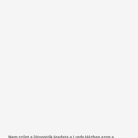
Nem szűnt a látogatók áradata a Lurdy Házban azon a