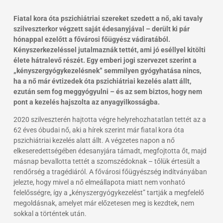
Fiatal kora óta pszichiátriai szereket szedett a nő, aki tavaly
szilveszterkor végzett saját édesanyjával – derült ki pár
hónappal ezelőtt a fővárosi főügyész vádiratából.
Kényszerkezeléssel jutalmaznák tettét, ami jó eséllyel kitölti
élete hátralevő részét. Egy emberi jogi szervezet szerint a
„kényszergyógykezelésnek” semmilyen gyógyhatása nincs,
ha a nő már évtizedek óta pszichiátriai kezelés alatt állt,
ezután sem fog meggyógyulni – és az sem biztos, hogy nem
pont a kezelés hajszolta az anyagyilkosságba.
2020 szilveszterén hajtotta végre helyrehozhatatlan tettét az a
62 éves óbudai nő, aki a hírek szerint már fiatal kora óta
pszichiátriai kezelés alatt állt. A végzetes napon a nő
elkeseredettségében édesanyjára támadt, megfojtotta őt, majd
másnap bevallotta tettét a szomszédoknak – tőlük értesült a
rendőrség a tragédiáról. A fővárosi főügyészség indítványában
jelezte, hogy mivel a nő elmeállapota miatt nem vonható
felelősségre, így a „kényszergyógykezelést” tartják a megfelelő
megoldásnak, amelyet már előzetesen meg is kezdtek, nem
sokkal a történtek után.