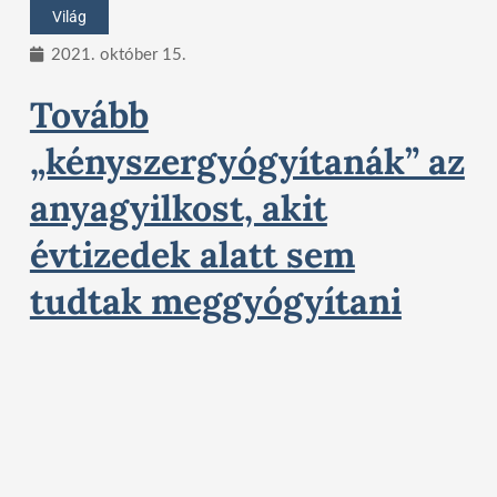
Világ
2021. október 15.
Tovább
„kényszergyógyítanák” az
anyagyilkost, akit
évtizedek alatt sem
tudtak meggyógyítani