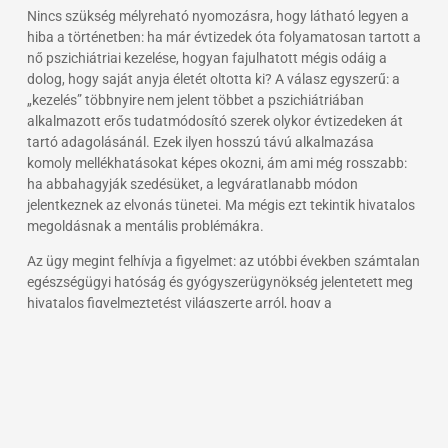
Nincs szükség mélyreható nyomozásra, hogy látható legyen a
hiba a történetben: ha már évtizedek óta folyamatosan tartott a
nő pszichiátriai kezelése, hogyan fajulhatott mégis odáig a
dolog, hogy saját anyja életét oltotta ki? A válasz egyszerű: a
„kezelés” többnyire nem jelent többet a pszichiátriában
alkalmazott erős tudatmódosító szerek olykor évtizedeken át
tartó adagolásánál. Ezek ilyen hosszú távú alkalmazása
komoly mellékhatásokat képes okozni, ám ami még rosszabb:
ha abbahagyják szedésüket, a legváratlanabb módon
jelentkeznek az elvonás tünetei. Ma mégis ezt tekintik hivatalos
megoldásnak a mentális problémákra.
Az ügy megint felhívja a figyelmet: az utóbbi években számtalan
egészségügyi hatóság és gyógyszerügynökség jelentetett meg
hivatalos figyelmeztetést világszerte arról, hogy a
pszichiátriákon használt szerek hogyan fokozhatják
mellékhatásként az erőszakos viselkedést és az agresszivitást.
Ha csak a hírekre hagyatkozunk, könnyen azt hihetjük, hogy
ilyen szörnyűség csak ritkán esik meg, ám a valóságban a
hasonló történetek nagyon is hétköznapinak mondhatóak a
mentális egészségügyben – hívja fel a figyelmet egy nemzetközi