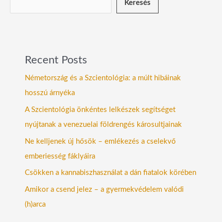
Keresés
Recent Posts
Németország és a Szcientológia: a múlt hibáinak
hosszú árnyéka
A Szcientológia önkéntes lelkészek segítséget
nyújtanak a venezuelai földrengés károsultjainak
Ne kelljenek új hősök – emlékezés a cselekvő
emberiesség fáklyáira
Csökken a kannabiszhasználat a dán fiatalok körében
Amikor a csend jelez – a gyermekvédelem valódi
(h)arca