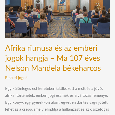
jogok
hangja
–
Ma
107
éves
Afrika ritmusa és az emberi
Nelson
Mandela
jogok hangja – Ma 107 éves
békeharcos
Nelson Mandela békeharcos
Emberi jogok
Egy különleges est keretében találkozott a múlt és a jövő:
afrikai történetek, emberi jogi eszmék és a változás reménye.
Egy könyv, egy gyerekkori álom, egyetlen döntés vagy jótett
lehet az a csepp, amely elindítja a hullámzást és az összefogás