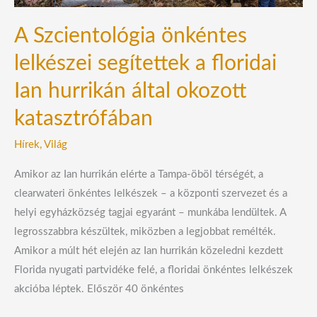
által
okozott
A Szcientológia önkéntes
katasztrófában
lelkészei segítettek a floridai
Ian hurrikán által okozott
katasztrófában
Hírek
,
Világ
Amikor az Ian hurrikán elérte a Tampa-öböl térségét, a
clearwateri önkéntes lelkészek – a központi szervezet és a
helyi egyházközség tagjai egyaránt – munkába lendültek. A
legrosszabbra készültek, miközben a legjobbat remélték.
Amikor a múlt hét elején az Ian hurrikán közeledni kezdett
Florida nyugati partvidéke felé, a floridai önkéntes lelkészek
akcióba léptek. Először 40 önkéntes