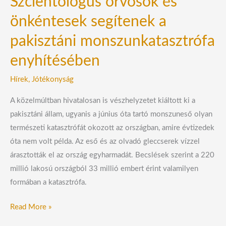
Szcientológus orvosok és
önkéntesek segítenek a
pakisztáni monszunkatasztrófa
enyhítésében
Hírek
,
Jótékonyság
A közelmúltban hivatalosan is vészhelyzetet kiáltott ki a
pakisztáni állam, ugyanis a június óta tartó monszuneső olyan
természeti katasztrófát okozott az országban, amire évtizedek
óta nem volt példa. Az eső és az olvadó gleccserek vízzel
árasztották el az ország egyharmadát. Becslések szerint a 220
millió lakosú országból 33 millió embert érint valamilyen
formában a katasztrófa.
Read More »