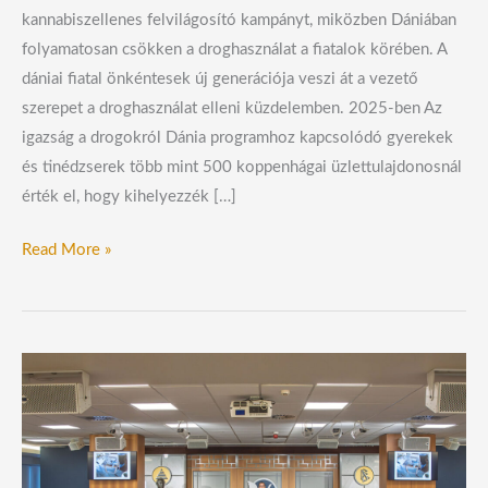
kannabiszellenes felvilágosító kampányt, miközben Dániában
folyamatosan csökken a droghasználat a fiatalok körében. A
dániai fiatal önkéntesek új generációja veszi át a vezető
szerepet a droghasználat elleni küzdelemben. 2025-ben Az
igazság a drogokról Dánia programhoz kapcsolódó gyerekek
és tinédzserek több mint 500 koppenhágai üzlettulajdonosnál
érték el, hogy kihelyezzék […]
Read More »
Afrika
ritmusa
és
az
emberi