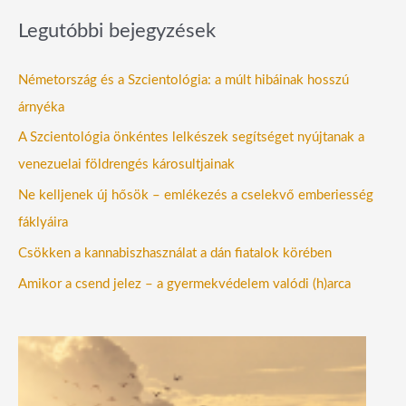
Legutóbbi bejegyzések
Németország és a Szcientológia: a múlt hibáinak hosszú
árnyéka
A Szcientológia önkéntes lelkészek segítséget nyújtanak a
venezuelai földrengés károsultjainak
Ne kelljenek új hősök – emlékezés a cselekvő emberiesség
fáklyáira
Csökken a kannabiszhasználat a dán fiatalok körében
Amikor a csend jelez – a gyermekvédelem valódi (h)arca