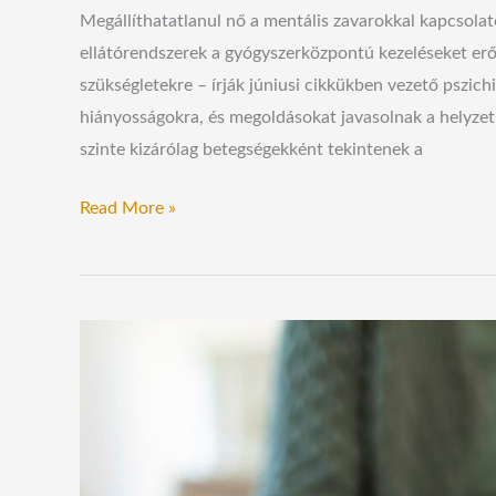
Megállíthatatlanul nő a mentális zavarokkal kapcsolat
ellátórendszerek a gyógyszerközpontú kezeléseket eről
szükségletekre – írják júniusi cikkükben vezető pszic
hiányosságokra, és megoldásokat javasolnak a helyzet
szinte kizárólag betegségekként tekintenek a
Read More »
Az
orvosok
nincsenek
kiképezve
arra,
hogy