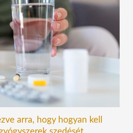
zve arra, hogy hogyan kell
 gyógyszerek szedését