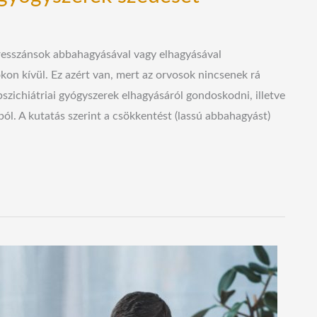
presszánsok abbahagyásával vagy elhagyásával
kon kívül. Ez azért van, mert az orvosok nincsenek rá
szichiátriai gyógyszerek elhagyásáról gondoskodni, illetve
sból. A kutatás szerint a csökkentést (lassú abbahagyást)