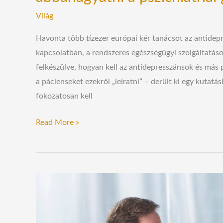
Világ
Havonta több tízezer európai kér tanácsot az antide
kapcsolatban, a rendszeres egészségügyi szolgáltatáso
felkészülve, hogyan kell az antidepresszánsok és más p
a pácienseket ezekről „leíratni” – derült ki egy kutatá
fokozatosan kell
Read More »
Kiderült,
hogy
a
depresszió