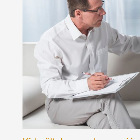
okának
elmélete
csupán
mítosz