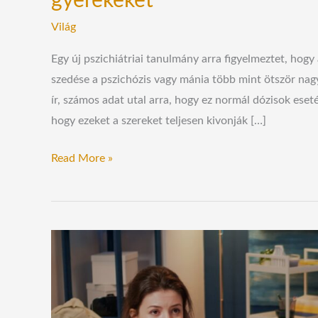
gyerekeket
Világ
Egy új pszichiátriai tanulmány arra figyelmeztet, hogy
szedése a pszichózis vagy mánia több mint ötször nag
ír, számos adat utal arra, hogy ez normál dózisok eset
hogy ezeket a szereket teljesen kivonják […]
Read More »
Életbevágó
tényezőket
hagynak
figyelmen