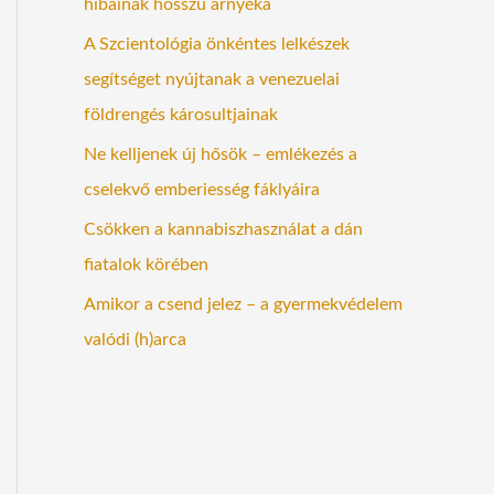
hibáinak hosszú árnyéka
A Szcientológia önkéntes lelkészek
segítséget nyújtanak a venezuelai
földrengés károsultjainak
Ne kelljenek új hősök – emlékezés a
cselekvő emberiesség fáklyáira
Csökken a kannabiszhasználat a dán
fiatalok körében
Amikor a csend jelez – a gyermekvédelem
valódi (h)arca