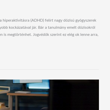
 a hiperaktivitásra (ADHD) felírt nagy dózisú gyógyszerek
yobb kockázatával jár. Bár a tanulmány emelt dózisokról
én is megtörténhet. Jogvédők szerint ez elég ok lenne arra,