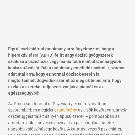
Egy új pszichiátriai tanulmány arra figyelmeztet, hogy a
hiperaktivitásra (ADHD) felírt nagy dózisú gyógyszerek
szedése a pszichózis vagy mánia több mint ötször nagyobb
kockázatával jár. Bár a tanulmány emelt dózisokról ír, számos
adat utal arra, hogy ez normál dózisok esetén is
megtörténhet. Jogvédők szerint ez elég ok lenne arra, hogy
ezeket a szereket teljesen kivonják a piacról és az
egészségügyből.
Az American Journal of Psychiatry című folyóiratban
szeptemberben megjelent
tanulmány
az elsők között van, amely
összefüggést talált az ilyen típusú szerek – pontosabban az
amfetaminok – növekvő dózisa és a pszichotikus tünetek
nagyobb valószínűsége között. A kutatást vezető pszichiáter,