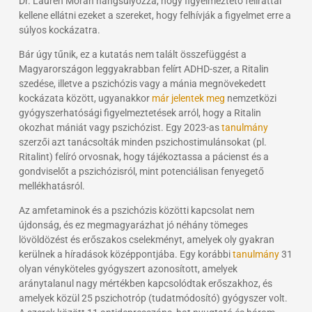
Dr. Lauren Moran hangsúlyozza, hogy figyelmeztető felirattal
kellene ellátni ezeket a szereket, hogy felhívják a figyelmet erre a
súlyos kockázatra.
Bár úgy tűnik, ez a kutatás nem talált összefüggést a
Magyarországon leggyakrabban felírt ADHD-szer, a Ritalin
szedése, illetve a pszichózis vagy a mánia megnövekedett
kockázata között, ugyanakkor
már jelentek meg
nemzetközi
gyógyszerhatósági figyelmeztetések arról, hogy a Ritalin
okozhat mániát vagy pszichózist. Egy 2023-as
tanulmány
szerzői azt tanácsolták minden pszichostimulánsokat (pl.
Ritalint) felíró orvosnak, hogy tájékoztassa a pácienst és a
gondviselőt a pszichózisról, mint potenciálisan fenyegető
mellékhatásról.
Az amfetaminok és a pszichózis közötti kapcsolat nem
újdonság, és ez megmagyarázhat jó néhány tömeges
lövöldözést és erőszakos cselekményt, amelyek oly gyakran
kerülnek a híradások középpontjába. Egy korábbi
tanulmány
31
olyan vényköteles gyógyszert azonosított, amelyek
aránytalanul nagy mértékben kapcsolódtak erőszakhoz, és
amelyek közül 25 pszichotróp (tudatmódosító) gyógyszer volt.