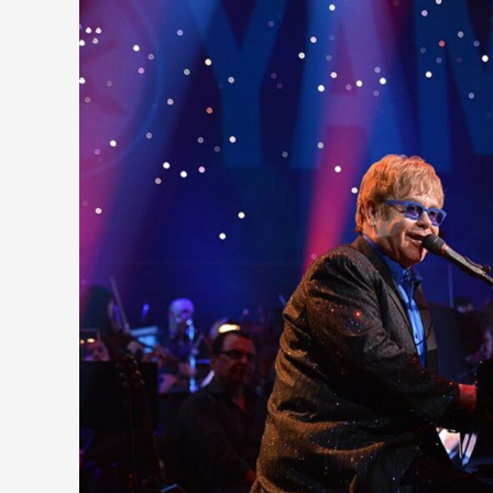
John:
„A
marihuána
legalizálása
minden
idők
legnagyobb
hibája”