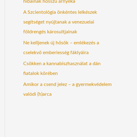
hibáinak hosszú árnyéka
A Szcientológia önkéntes lelkészek
segítséget nyújtanak a venezuelai
földrengés károsultjainak
Ne kelljenek új hősök – emlékezés a
cselekvő emberiesség fáklyáira
Csökken a kannabiszhasználat a dán
fiatalok körében
Amikor a csend jelez – a gyermekvédelem
valódi (h)arca