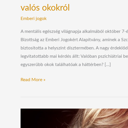
valós okokról
Emberi jogok
A mentális egészség világnapja alkalmából október 7-é
Bizottság az Emberi Jogokért Alapítvány, aminek a Szc
biztosította a helyszínt dísztermében. A nagy érdeklő
legvitatottabb mai kérdés állt: Valóban pszichiátriai b
egyszerűbb okok találhatóak a háttérben? […]
Read More »
Az
USA