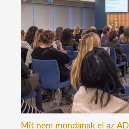
mondanak
el
az
ADHD-
ról? Szakértők
beszéltek
a
valós
okokról
Mit nem mondanak el az ADH