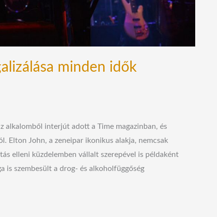
alizálása minden idők
z alkalomből interjút adott a Time magazinban, és
ól. Elton John, a zeneipar ikonikus alakja, nemcsak
ás elleni küzdelemben vállalt szerepével is példaként
ga is szembesült a drog- és alkoholfüggőség