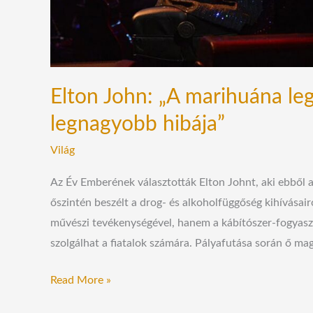
Elton John: „A marihuána leg
legnagyobb hibája”
Világ
Az Év Emberének választották Elton Johnt, aki ebből a
őszintén beszélt a drog- és alkoholfüggőség kihívásair
művészi tevékenységével, hanem a kábítószer-fogyaszt
szolgálhat a fiatalok számára. Pályafutása során ő ma
Read More »