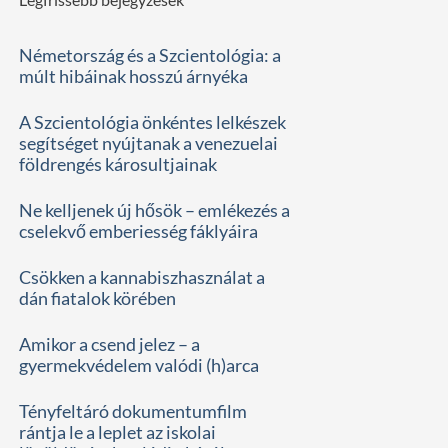
Németország és a Szcientológia: a
múlt hibáinak hosszú árnyéka
A Szcientológia önkéntes lelkészek
segítséget nyújtanak a venezuelai
földrengés károsultjainak
Ne kelljenek új hősök – emlékezés a
cselekvő emberiesség fáklyáira
Csökken a kannabiszhasználat a
dán fiatalok körében
Amikor a csend jelez – a
gyermekvédelem valódi (h)arca
Tényfeltáró dokumentumfilm
rántja le a leplet az iskolai