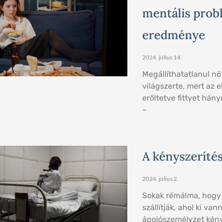
mentális probl
eredménye
2024. július 14.
Megállíthatatlanul nő
világszerte, mert az 
erőltetve fittyet hán
–
A kényszeríté
2024. július 2.
Sokak rémálma, hogy 
szállítják, ahol ki va
ápolószemélyzet kén