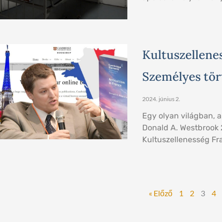
Kultuszellene
Személyes tör
2024. június 2.
Egy olyan világban, am
Donald A. Westbrook 
Kultuszellenesség Fr
« Előző
1
2
3
4