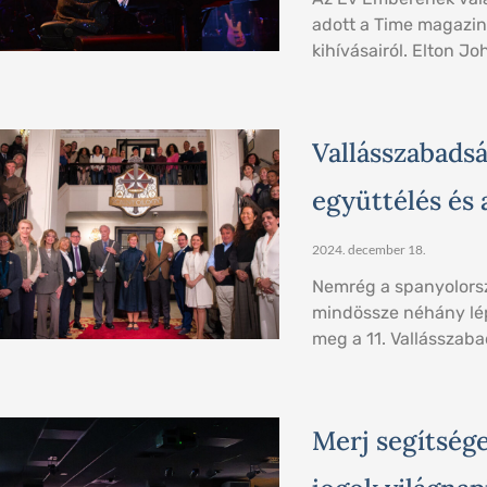
adott a Time magazin
kihívásairól. Elton Jo
Vallásszabadsá
együttélés és 
2024. december 18.
Nemrég a spanyolorsz
mindössze néhány lép
meg a 11. Vallásszab
Merj segítsége