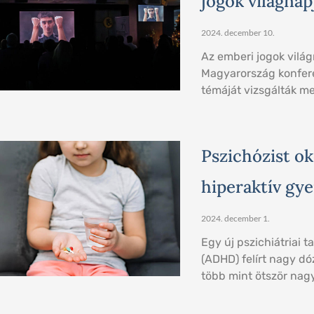
jogok világna
2024. december 10.
Az emberi jogok világ
Magyarország konferen
témáját vizsgálták m
Pszichózist ok
hiperaktív gy
2024. december 1.
Egy új pszichiátriai 
(ADHD) felírt nagy d
több mint ötször nagy