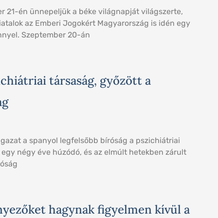
 21-én ünnepeljük a béke világnapját világszerte,
iatalok az Emberi Jogokért Magyarország is idén egy
nnyel. Szeptember 20-án
chiátriai társaság, győzött a
ág
gazat a spanyol legfelsőbb bíróság a pszichiátriai
egy négy éve húzódó, és az elmúlt hetekben zárult
róság
nyezőket hagynak figyelmen kívül a