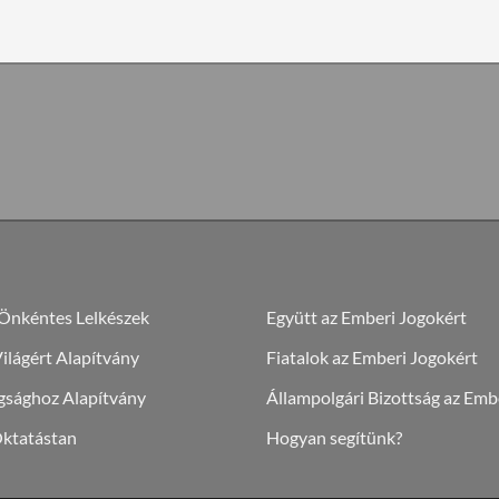
 Önkéntes Lelkészek
Együtt az Emberi Jogokért
lágért Alapítvány
Fiatalok az Emberi Jogokért
gsághoz Alapítvány
Állampolgári Bizottság az Emb
Oktatástan
Hogyan segítünk?