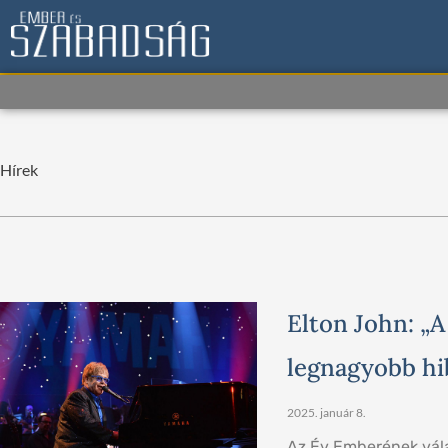
Skip
to
content
Hírek
Oldal
Oldal
Oldal
Ol
Elton John: „A
legnagyobb hi
2025. január 8.
Az Év Emberének válas