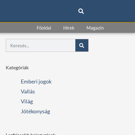
Főoldal
Hírek
Magazin
Keresés
Kategóriák
Emberi jogok
Vallás
Világ
Jótékonyság
Legfrissebb bejegyzések