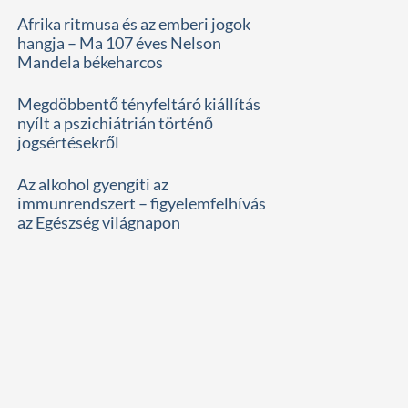
Afrika ritmusa és az emberi jogok
hangja – Ma 107 éves Nelson
Mandela békeharcos
Megdöbbentő tényfeltáró kiállítás
nyílt a pszichiátrián történő
jogsértésekről
Az alkohol gyengíti az
immunrendszert – figyelemfelhívás
az Egészség világnapon