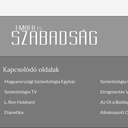
Kapcsolódó oldalak
Magyarországi Szcientológia Egyház
Szcientológia
Szcientológia TV
Drogmentes Vi
L. Ron Hubbard
Az Út a Boldo
Dianetika
Alkalmazott 