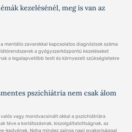
émák kezelésénél, meg is van az
 a mentális zavarokkal kapcsolatos diagnózisok száma
ellátórendszerek a gyógyszerközpontú kezeléseket
ynak a legalapvetőbb testi és környezeti szükségletekre
smentes pszichiátria nem csak álom
valós vagy mondvacsinált okkal a pszichiátriára
nnak téve a korlátozásnak, kiszolgáltatottságnak, az
ye-kedvének. Noha mindez sajnos napi gyakorisággal