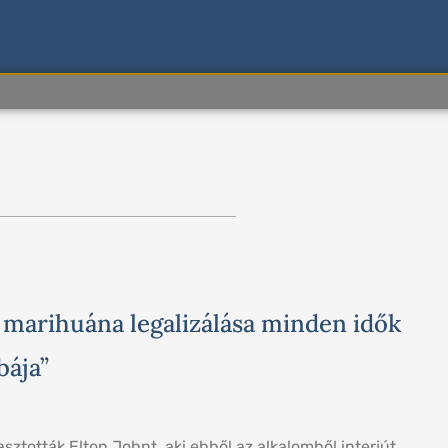
dal
Oldal
 marihuána legalizálása minden idők
bája”
ztották Elton Johnt, aki ebből az alkalomből interjút