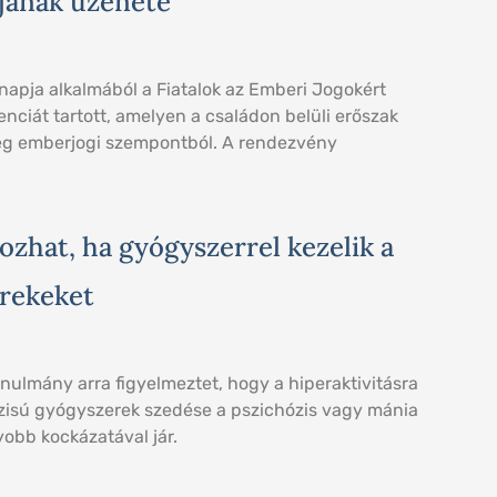
pjának üzenete
napja alkalmából a Fiatalok az Emberi Jogokért
ciát tartott, amelyen a családon belüli erőszak
eg emberjogi szempontból. A rendezvény
ozhat, ha gyógyszerrel kezelik a
erekeket
tanulmány arra figyelmeztet, hogy a hiperaktivitásra
ózisú gyógyszerek szedése a pszichózis vagy mánia
obb kockázatával jár.