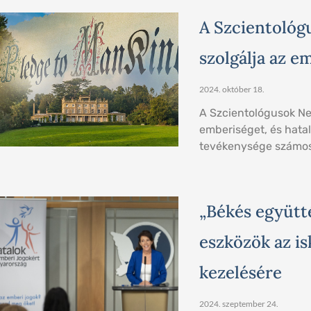
A Szcientológ
szolgálja az e
2024. október 18.
A Szcientológusok Ne
emberiséget, és hatal
tevékenysége számos,
„Békés együtté
eszközök az is
kezelésére
2024. szeptember 24.