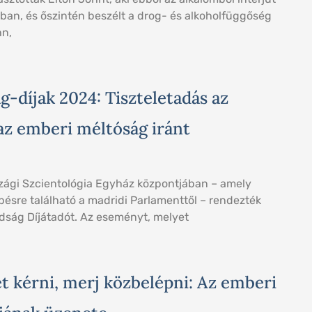
ban, és őszintén beszélt a drog- és alkoholfüggőség
hn,
g-díjak 2024: Tiszteletadás az
az emberi méltóság iránt
ági Szcientológia Egyház központjában – amely
ésre található a madridi Parlamenttől – rendezték
adság Díjátadót. Az eseményt, melyet
t kérni, merj közbelépni: Az emberi