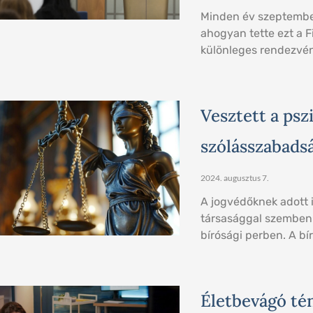
Minden év szeptember
ahogyan tette ezt a F
különleges rendezvé
Vesztett a pszi
szólásszabads
2024. augusztus 7.
A jogvédőknek adott i
társasággal szemben 
bírósági perben. A bí
Életbevágó té