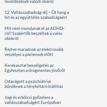
lövöldözések valódi okáról
12. Vallásszabadság-díj – Öt hang a
hit és az együttélés szabadságáért
Mit nem mondanak el az ADHD-
ról? Szakértők beszéltek a valós
okokról
Rejtve maradnak az elektrosokk
veszélyei a páciensek előtt
Kerekasztal beszélgetés az
Egyfeszten a drogmentes jövőről
Odavágott a pszichiátriai
bűnöknek a tényfeltáró kiállítás
Jogi és erkölcsi győzelem a
vallásszabadságért Európában