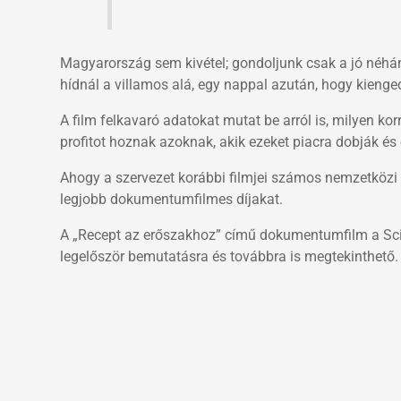
Magyarország sem kivétel; gondoljunk csak a jó néhány
hídnál a villamos alá, egy nappal azután, hogy kienge
A film felkavaró adatokat mutat be arról is, milyen ko
profitot hoznak azoknak, akik ezeket piacra dobják és é
Ahogy a szervezet korábbi filmjei számos nemzetközi fil
legjobb dokumentumfilmes díjakat.
A „Recept az erőszakhoz” című dokumentumfilm a Scie
legelőször bemutatásra és továbbra is megtekinthető.