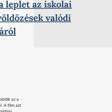
 a leplet az iskolai
völdözések valódi
áról
lódik az a
 A film azt
iátriai