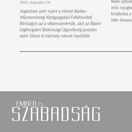
Nem adhattá
2021. augusztus 18.
erős nyugta
Jogerősen pert nyert a német Baden-
kiváltotta a
Württembergi Közigazgatási Fellebbviteli
idén tavassz
Bíróságon az a villamosmérnök, akit az Állami
Légiforgalmi Biztonsági Ügynökség pusztán
azért tiltott ki bármely német repülőtér