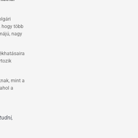
lgári
, hogy több
émájú, nagy
lékhatásaira
rtozik
knak, mint a
 ahol a
tudni,