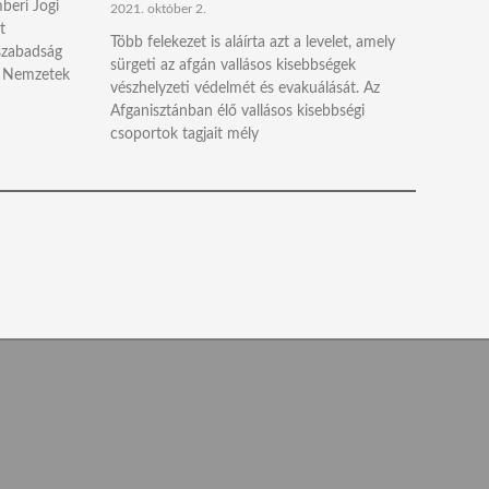
beri Jogi
2021. október 2.
t
Több felekezet is aláírta azt a levelet, amely
szabadság
sürgeti az afgán vallásos kisebbségek
lt Nemzetek
vészhelyzeti védelmét és evakuálását. Az
Afganisztánban élő vallásos kisebbségi
csoportok tagjait mély