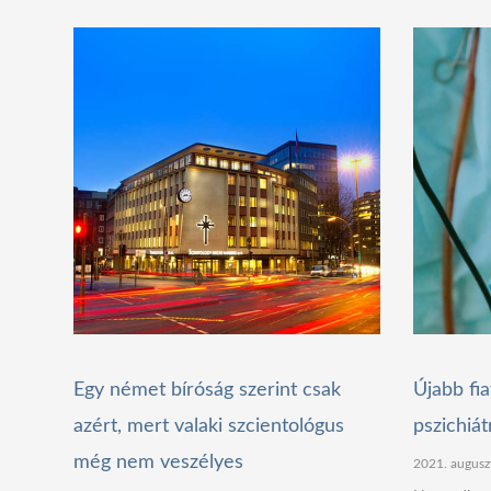
Egy német bíróság szerint csak
Újabb fia
azért, mert valaki szcientológus
pszichiát
még nem veszélyes
2021. augusz