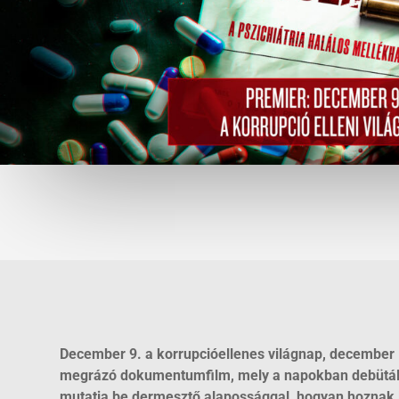
December 9. a korrupcióellenes világnap, december 
megrázó dokumentumfilm, mely a napokban debütált 
mutatja be dermesztő alapossággal, hogyan hoznak lé