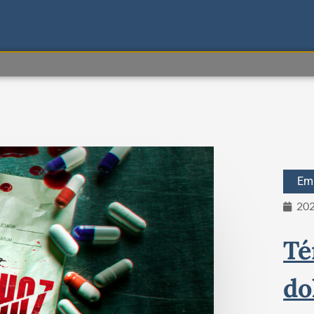
Emb
202
Té
do