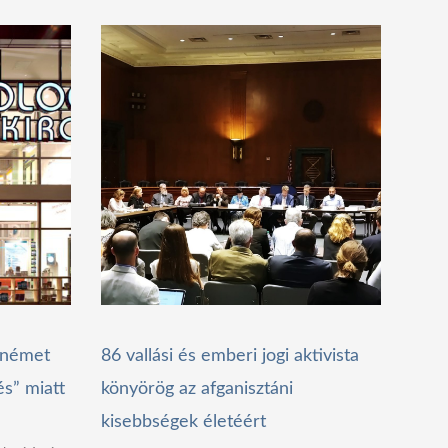
a német
86 vallási és emberi jogi aktivista
és” miatt
könyörög az afganisztáni
kisebbségek életéért