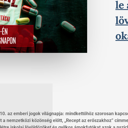
le
lö
ok
10. az emberi jogok világnapja: mindkettőhöz szorosan kapcso
a nemzetközi közönség előtt, „Recept az erőszakhoz” címmel.
tre iskolai lövöldözőket és gyilkos ámokfutókat azok a pszich