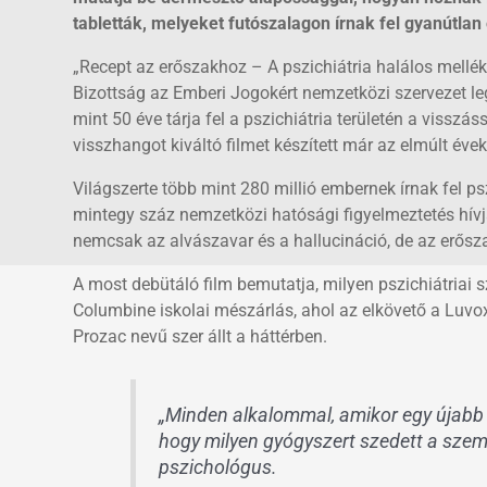
tabletták, melyeket futószalagon írnak fel gyanútl
„Recept az erőszakhoz – A pszichiátria halálos mellé
Bizottság az Emberi Jogokért nemzetközi szervezet l
mint 50 éve tárja fel a pszichiátria területén a vissz
visszhangot kiváltó filmet készített már az elmúlt éve
Világszerte több mint 280 millió embernek írnak fel ps
mintegy száz nemzetközi hatósági figyelmeztetés hívj
nemcsak az alvászavar és a hallucináció, de az erősza
A most debütáló film bemutatja, milyen pszichiátriai s
Columbine iskolai mészárlás, ahol az elkövető a Luvox
Prozac nevű szer állt a háttérben.
„Minden alkalommal, amikor egy újabb 
hogy milyen gyógyszert szedett a szemé
pszichológus.