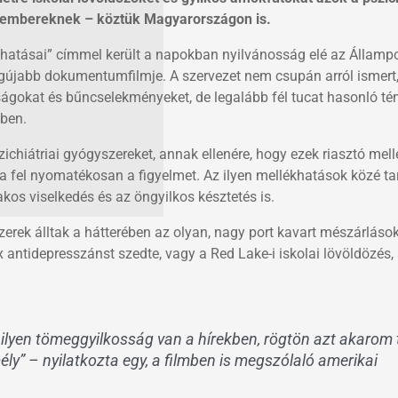
an embereknek – köztük Magyarországon is.
khatásai” címmel került a napokban nyilvánosság elé az Állampo
egújabb dokumentumfilmje. A szervezet nem csupán arról ismert
ásságokat és bűncselekményeket, de legalább fél tucat hasonló t
kben.
zichiátriai gyógyszereket, annak ellenére, hogy ezek riasztó mel
a fel nyomatékosan a figyelmet. Az ilyen mellékhatások közé ta
kos viselkedés és az öngyilkos késztetés is.
zerek álltak a hátterében az olyan, nagy port kavart mészárláso
 antidepresszánst szedte, vagy a Red Lake-i iskolai lövöldözés,
ilyen tömeggyilkosság van a hírekben, rögtön azt akarom 
ly” – nyilatkozta egy, a filmben is megszólaló amerikai