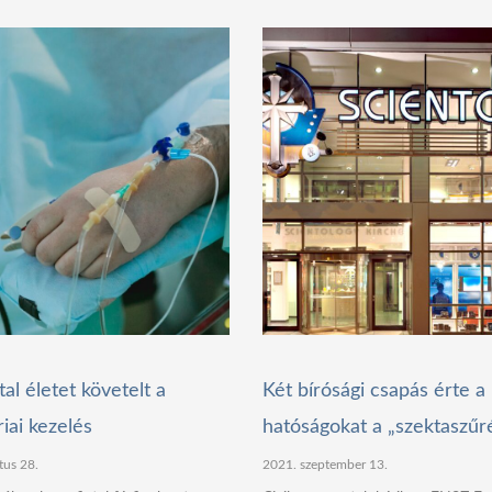
tal életet követelt a
Két bírósági csapás érte 
riai kezelés
hatóságokat a „szektaszűr
tus 28.
2021. szeptember 13.