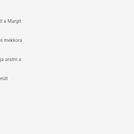
t a Margit
 és mekkora
ja aratni a
rült