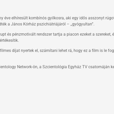
 éve elhíresült kombínós gyilkosra, aki egy idős asszonyt rúgot
dték a János Kórház pszichiátriájáról – „gyógyultan”.
rrupt és pénzmotivált rendszer tartja a piacon ezeket a szereket,
rtékesítik.
mes díjat nyertek el, számítani lehet rá, hogy ez a film is le fog
ntology Network-ön, a Szcientológia Egyház TV csatornáján ke