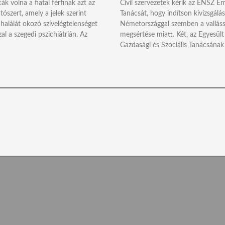
k volna a fiatal férfinak azt az
Civil szervezetek kérik az ENSZ Em
tószert, amely a jelek szerint
Tanácsát, hogy indítson kivizsgálás
 halálát okozó szívelégtelenséget
Németországgal szemben a vallás
al a szegedi pszichiátrián. Az
megsértése miatt. Két, az Egyesü
Gazdasági és Szociális Tanácsának