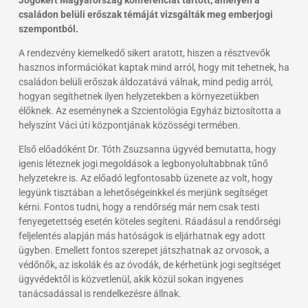
családon belüli erőszak témáját vizsgálták meg emberjogi
szempontból.
A rendezvény kiemelkedő sikert aratott, hiszen a résztvevők
hasznos információkat kaptak mind arról, hogy mit tehetnek, ha
családon belüli erőszak áldozatává válnak, mind pedig arról,
hogyan segíthetnek ilyen helyzetekben a környezetükben
élőknek. Az eseménynek a Szcientológia Egyház biztosította a
helyszínt Váci úti központjának közösségi termében.
Első előadóként Dr. Tóth Zsuzsanna ügyvéd bemutatta, hogy
igenis léteznek jogi megoldások a legbonyolultabbnak tűnő
helyzetekre is. Az előadó legfontosabb üzenete az volt, hogy
legyünk tisztában a lehetőségeinkkel és merjünk segítséget
kérni. Fontos tudni, hogy a rendőrség már nem csak testi
fenyegetettség esetén köteles segíteni. Ráadásul a rendőrségi
feljelentés alapján más hatóságok is eljárhatnak egy adott
ügyben. Emellett fontos szerepet játszhatnak az orvosok, a
védőnők, az iskolák és az óvodák, de kérhetünk jogi segítséget
ügyvédektől is közvetlenül, akik közül sokan ingyenes
tanácsadással is rendelkezésre állnak.