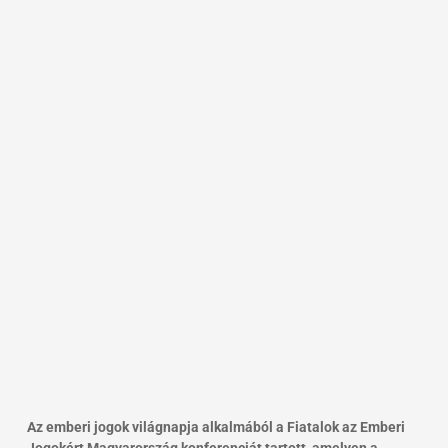
Az emberi jogok világnapja alkalmából a Fiatalok az Emberi
Jogokért Magyarország konferenciát tartott, amelyen a