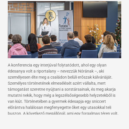
A konferencia egy interjúval folytatódott, ahol egy olyan
édesanya volt a riportalany – nevezzük Nórának –, aki
személyesen élte meg a családon belüli erőszak kálváriáját.
Személyes történetének elmesélését azért vállalta, mert
támogatást szeretne nyújtani a sorstársainak, és meg akarja
mutatni nekik, hogy még a legszélsőségesebb helyzetekből is
van kiút. Történetében a gyermek édesapja egy sniccert
előrántva halálosan megfenyegette őket egy utasokkal teli
buszon. A következő megállónál, ami egy forgalmas téren volt,
a férfi nekiesett a 10 éves kisfiút védelmező édesanyának, akit a
vastag télikabát mentett meg a sérülésektől. Nórának volt annyi