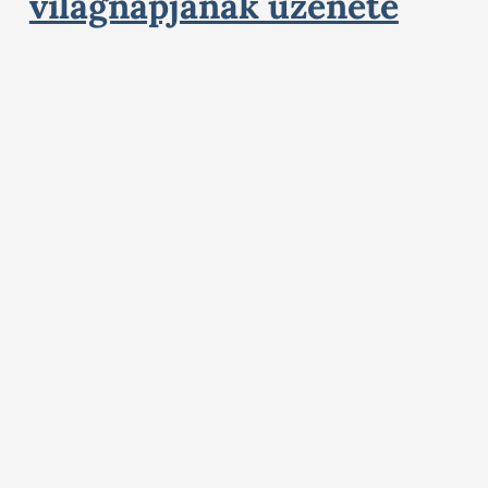
világnapjának üzenete