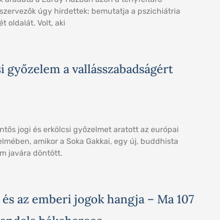
 szervezők úgy hirdettek: bemutatja a pszichiátria
 oldalát. Volt, aki
si győzelem a vallásszabadságért
entős jogi és erkölcsi győzelmet aratott az európai
lmében, amikor a Soka Gakkai, egy új, buddhista
m javára döntött.
 és az emberi jogok hangja – Ma 107