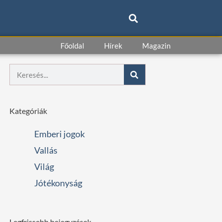
Főoldal
Hírek
Magazin
Keresés
Kategóriák
Emberi jogok
Vallás
Világ
Jótékonyság
Legfrissebb bejegyzések