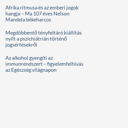
Afrika ritmusa és az emberi jogok
hangja – Ma 107 éves Nelson
Mandela békeharcos
Megdöbbentő tényfeltáró kiállítás
nyílt a pszichiátrián történő
jogsértésekről
Az alkohol gyengíti az
immunrendszert – figyelemfelhívás
az Egészség világnapon