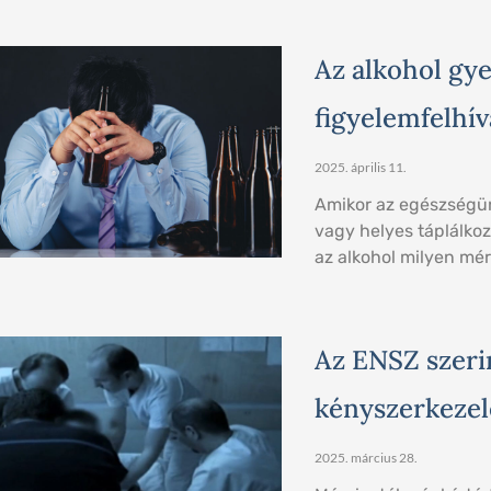
Az alkohol gy
figyelemfelhív
2025. április 11.
Amikor az egészségün
vagy helyes táplálkoz
az alkohol milyen mér
Az ENSZ szerin
kényszerkezel
2025. március 28.