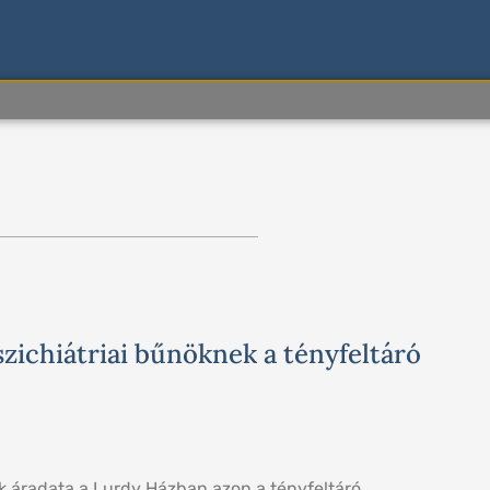
dal
Oldal
zichiátriai bűnöknek a tényfeltáró
k áradata a Lurdy Házban azon a tényfeltáró