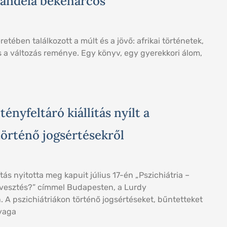
andela békeharcos
etében találkozott a múlt és a jövő: afrikai történetek,
 a változás reménye. Egy könyv, egy gyerekkori álom,
nyfeltáró kiállítás nyílt a
történő jogsértésekről
ás nyitotta meg kapuit július 17-én „Pszichiátria –
vesztés?” címmel Budapesten, a Lurdy
A pszichiátriákon történő jogsértéseket, bűntetteket
nyaga