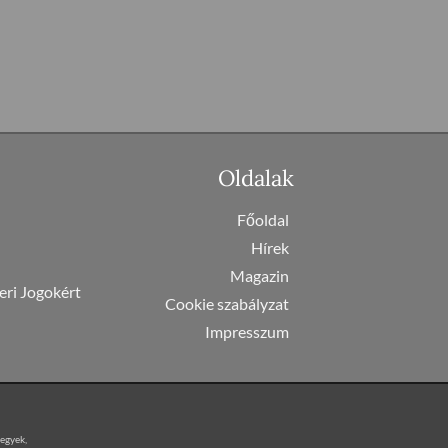
Oldalak
Főoldal
Hírek
Magazin
eri Jogokért
Cookie szabályzat
Impresszum
jegyek,