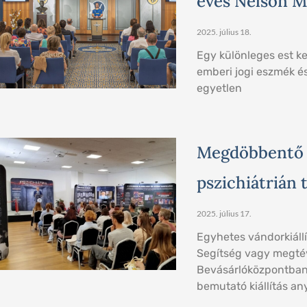
éves Nelson M
2025. július 18.
Egy különleges est ker
emberi jogi eszmék és
egyetlen
Megdöbbentő té
pszichiátrián 
2025. július 17.
Egyhetes vándorkiállít
Segítség vagy megté
Bevásárlóközpontban. 
bemutató kiállítás a