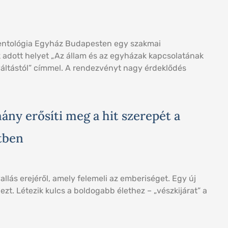
ientológia Egyház Budapesten egy szakmai
adott helyet „Az állam és az egyházak kapcsolatának
váltástól” címmel. A rendezvényt nagy érdeklődés
ny erősíti meg a hit szerepét a
tben
allás erejéről, amely felemeli az emberiséget. Egy új
ezt. Létezik kulcs a boldogabb élethez – „vészkijárat” a