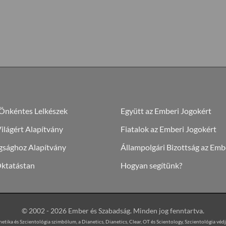
 Önkéntes Lelkészek
Együtt az Emberi Jogokért
lágért Alapítvány
Fiatalok az Emberi Jogokért
gsághoz Alapítvány
Állampolgári Bizottság az Emb
Oktatástan
Hogyan segítünk?
© 2002 - 2026 Ember és Szabadság. Minden jog fenntartva.
etika és Szcientológia szimbólum, a Dianetics, Dianetics, Clear, OT és Scientology, Szcientológia véd