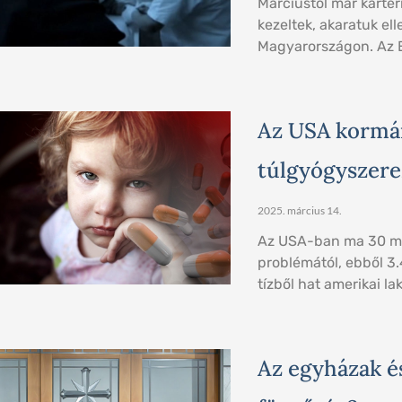
Márciustól már kártérí
kezeltek, akaratuk ell
Magyarországon. Az E
Az USA kormán
túlgyógyszere
2025. március 14.
Az USA-ban ma 30 mi
problémától, ebből 3
tízből hat amerikai l
Az egyházak és