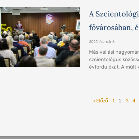
A Szcientológi
fővárosában, é
2025. február 6.
Más vallási hagyomány
szcientológus közöss
évfordulókat. A múlt 
« Előző
1
2
3
4