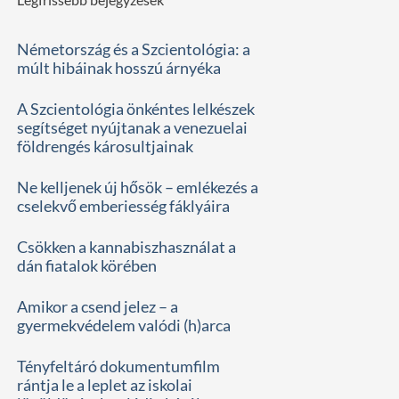
Németország és a Szcientológia: a
múlt hibáinak hosszú árnyéka
A Szcientológia önkéntes lelkészek
segítséget nyújtanak a venezuelai
földrengés károsultjainak
Ne kelljenek új hősök – emlékezés a
cselekvő emberiesség fáklyáira
Csökken a kannabiszhasználat a
dán fiatalok körében
Amikor a csend jelez – a
gyermekvédelem valódi (h)arca
Tényfeltáró dokumentumfilm
rántja le a leplet az iskolai