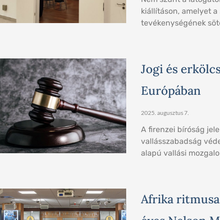
kiállításon, amelyet a
tevékenységének sötét
Jogi és erkölc
Európában
2025. augusztus 7.
A firenzei bíróság jel
vallásszabadság véde
alapú vallási mozgalo
Afrika ritmusa