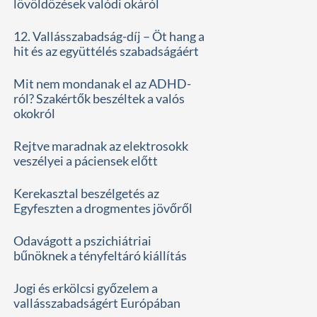
lövöldözések valódi okáról
12. Vallásszabadság-díj – Öt hang a
hit és az együttélés szabadságáért
Mit nem mondanak el az ADHD-
ról? Szakértők beszéltek a valós
okokról
Rejtve maradnak az elektrosokk
veszélyei a páciensek előtt
Kerekasztal beszélgetés az
Egyfeszten a drogmentes jövőről
Odavágott a pszichiátriai
bűnöknek a tényfeltáró kiállítás
Jogi és erkölcsi győzelem a
vallásszabadságért Európában