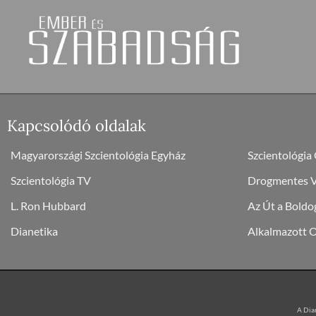
Kapcsolódó oldalak
Magyarországi Szcientológia Egyház
Szcientológia
Szcientológia TV
Drogmentes Vi
L. Ron Hubbard
Az Út a Boldo
Dianetika
Alkalmazott 
A Dian