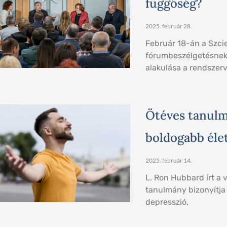
függőség?
2025. február 28.
Február 18-án a Szc
fórumbeszélgetésnek 
alakulása a rendszer
Ötéves tanulmá
boldogabb éle
2025. február 14.
L. Ron Hubbard írt a v
tanulmány bizonyítja 
depresszió,