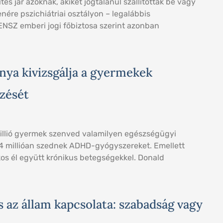
tés jár azoknak, akiket jogtalanul szállítottak be vagy
enére pszichiátriai osztályon – legalábbis
NSZ emberi jogi főbiztosa szerint azonban
ya kivizsgálja a gyermekek
zését
llió gyermek szenved valamilyen egészségügyi
.4 millióan szednek ADHD-gyógyszereket. Emellett
akos él együtt krónikus betegségekkel. Donald
 az állam kapcsolata: szabadság vagy