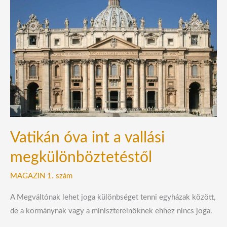
int
a
vallási
megkülönböztetéstől
Vatikán óva int a vallási
megkülönböztetéstől
MAGAZIN 1. szám
A Megváltónak lehet joga különbséget tenni egyházak között,
de a kormánynak vagy a miniszterelnöknek ehhez nincs joga.