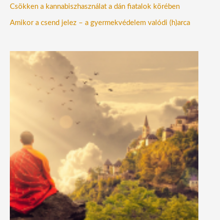
Csökken a kannabiszhasználat a dán fiatalok körében
Amikor a csend jelez – a gyermekvédelem valódi (h)arca