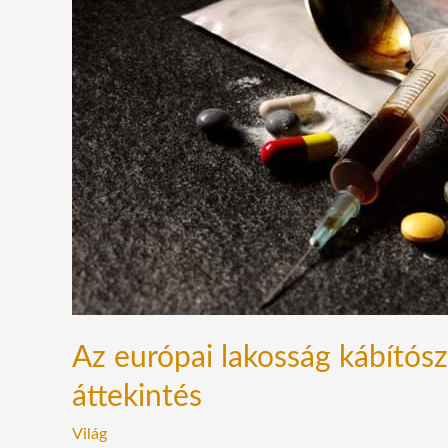
lakosság
kábítószer-
problémája
–
2022-
es
áttekintés
Az európai lakosság kábítós
áttekintés
Világ