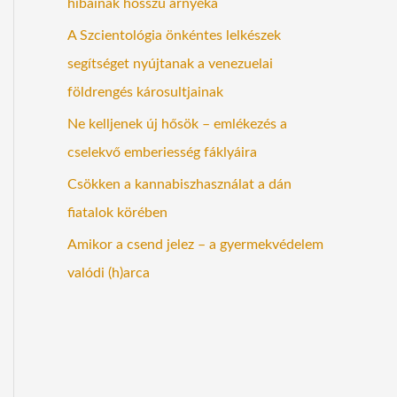
hibáinak hosszú árnyéka
A Szcientológia önkéntes lelkészek
segítséget nyújtanak a venezuelai
földrengés károsultjainak
Ne kelljenek új hősök – emlékezés a
cselekvő emberiesség fáklyáira
Csökken a kannabiszhasználat a dán
fiatalok körében
Amikor a csend jelez – a gyermekvédelem
valódi (h)arca