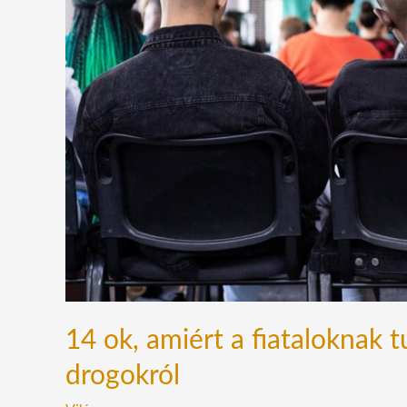
kell
az
igazságot
a
drogokról
14 ok, amiért a fiataloknak t
drogokról