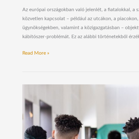
Az európai országokban való jelenlét, a fiatalokkal, a 
közvetlen kapcsolat – például az utcákon, a piacokon
ügynökségekben, valamint a közigazgatásban – objektív
kábítószer-problémát. Ez az alábbi történetekből érzéke
Read More »
14
ok,
amiért
a
fiataloknak
tudniuk