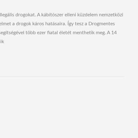
llegális drogokat. A kábítószer elleni küzdelem nemzetközi
gyelmet a drogok káros hatásaira. Így tesz a Drogmentes
segítségével több ezer fiatal életét menthetik meg. A 14
ik