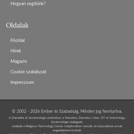
Hogyan segítünk?
Oldalak
Főoldal
Hírek
Magazin
Cookie szabályzat
Impresszum
© 2002 - 2026 Ember és Szabadság. Minden jog fenntartva.
A Dianetika és Szcientológia szimbólum, a Dianetics, Dianetics, Clear, OT és Scientology,
Szcientológia védjegyek,
amelyek a Religious Technology Center tulajdonában vannak, és használatuk annak
engedélyével történik.