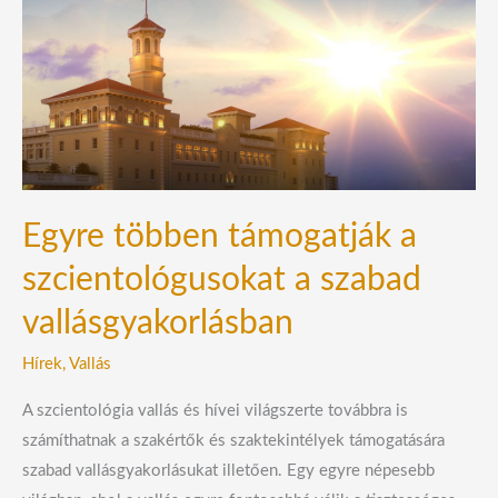
többen
támogatják
a
szcientológusokat
a
szabad
vallásgyakorlásban
Egyre többen támogatják a
szcientológusokat a szabad
vallásgyakorlásban
Hírek
,
Vallás
A szcientológia vallás és hívei világszerte továbbra is
számíthatnak a szakértők és szaktekintélyek támogatására
szabad vallásgyakorlásukat illetően. Egy egyre népesebb