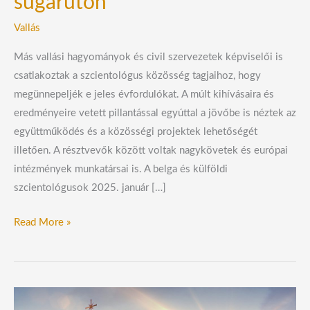
sugárúton
Vallás
Más vallási hagyományok és civil szervezetek képviselői is
csatlakoztak a szcientológus közösség tagjaihoz, hogy
megünnepeljék e jeles évfordulókat. A múlt kihívásaira és
eredményeire vetett pillantással egyúttal a jövőbe is néztek az
együttműködés és a közösségi projektek lehetőségét
illetően. A résztvevők között voltak nagykövetek és európai
intézmények munkatársai is. A belga és külföldi
szcientológusok 2025. január […]
Read More »
Egyre