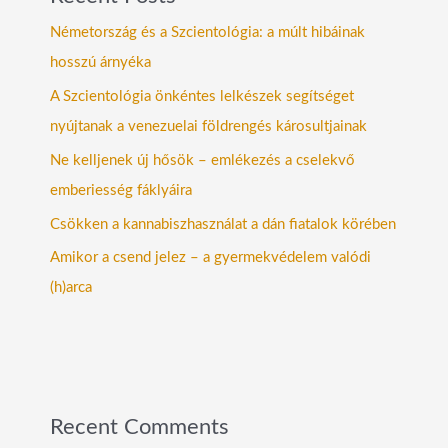
Németország és a Szcientológia: a múlt hibáinak
hosszú árnyéka
A Szcientológia önkéntes lelkészek segítséget
nyújtanak a venezuelai földrengés károsultjainak
Ne kelljenek új hősök – emlékezés a cselekvő
emberiesség fáklyáira
Csökken a kannabiszhasználat a dán fiatalok körében
Amikor a csend jelez – a gyermekvédelem valódi
(h)arca
Recent Comments