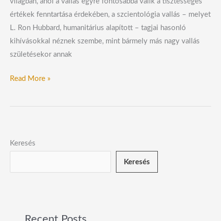
világban, ahol a vallás egyre fontosabbá válik a tisztességes
értékek fenntartása érdekében, a szcientológia vallás – melyet
L. Ron Hubbard, humanitárius alapított – tagjai hasonló
kihívásokkal néznek szembe, mint bármely más nagy vallás
születésekor annak
Read More »
Keresés
Keresés
Recent Posts