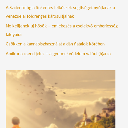
A Szcientológia önkéntes lelkészek segítséget nyújtanak a
venezuelai földrengés károsultjainak
Ne kelljenek új hősök – emlékezés a cselekvő emberiesség
fáklyáira
Csökken a kannabiszhasználat a dán fiatalok körében
Amikor a csend jelez – a gyermekvédelem valódi (h)arca