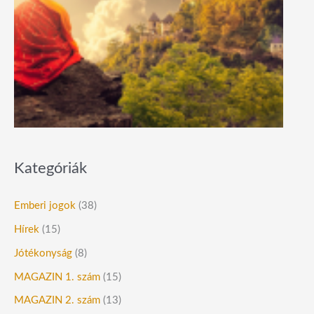
Kategóriák
Emberi jogok
(38)
Hírek
(15)
Jótékonyság
(8)
MAGAZIN 1. szám
(15)
MAGAZIN 2. szám
(13)