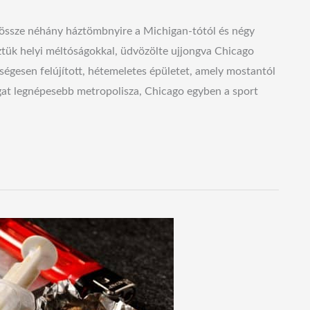
dössze néhány háztömbnyire a Michigan-tótól és négy
tük helyi méltóságokkal, üdvözölte ujjongva Chicago
ségesen felújított, hétemeletes épületet, amely mostantól
gat legnépesebb metropolisza, Chicago egyben a sport