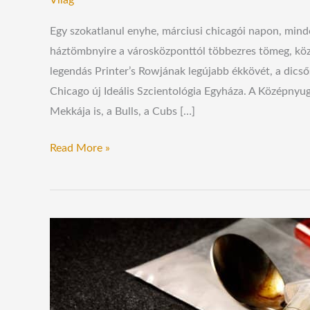
Világ
Egy szokatlanul enyhe, márciusi chicagói napon, min
háztömbnyire a városközponttól többezres tömeg, köz
legendás Printer’s Rowjának legújabb ékkövét, a dicső
Chicago új Ideális Szcientológia Egyháza. A Középnyu
Mekkája is, a Bulls, a Cubs […]
Read More »
Az
európai
lakosság
kábítószer-
problémája