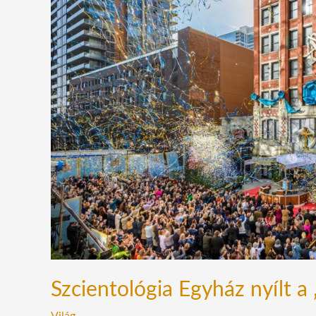
nyílt
a
„széles
vállak
városában”
Szcientológia Egyház nyílt a 