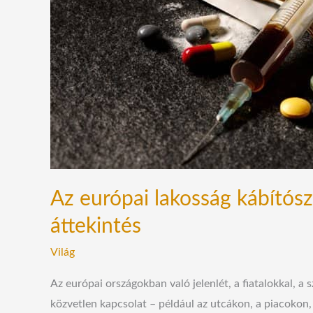
–
2022-
es
áttekintés
Az európai lakosság kábítós
áttekintés
Világ
Az európai országokban való jelenlét, a fiatalokkal, a 
közvetlen kapcsolat – például az utcákon, a piacokon