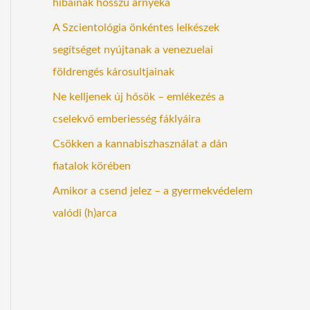
hibáinak hosszú árnyéka
A Szcientológia önkéntes lelkészek
segítséget nyújtanak a venezuelai
földrengés károsultjainak
Ne kelljenek új hősök – emlékezés a
cselekvő emberiesség fáklyáira
Csökken a kannabiszhasználat a dán
fiatalok körében
Amikor a csend jelez – a gyermekvédelem
valódi (h)arca