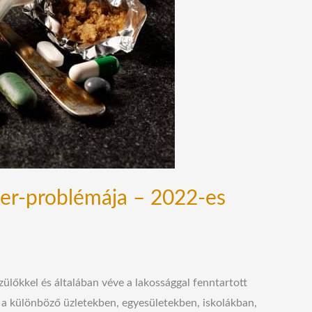
zer-problémája – 2022-es
szülőkkel és általában véve a lakossággal fenntartott
, a különböző üzletekben, egyesületekben, iskolákban,