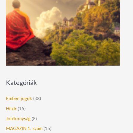
Kategóriák
Emberi jogok
(38)
Hírek
(15)
Jótékonyság
(8)
MAGAZIN 1. szám
(15)