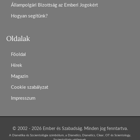
Állampolgári Bizottság az Emberi Jogokért
Hogyan segítünk?
Oldalak
Főoldal
Hírek
Magazin
Cookie szabályzat
Impresszum
© 2002 - 2026 Ember és Szabadság. Minden jog fenntartva.
A Dianetika és Szcientológia szimbólum, a Dianetics, Dianetics, Clear, OT és Scientology,
Szcientológia védjegyek,