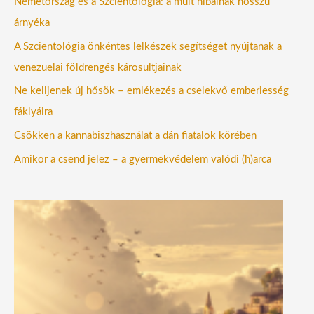
Németország és a Szcientológia: a múlt hibáinak hosszú
árnyéka
A Szcientológia önkéntes lelkészek segítséget nyújtanak a
venezuelai földrengés károsultjainak
Ne kelljenek új hősök – emlékezés a cselekvő emberiesség
fáklyáira
Csökken a kannabiszhasználat a dán fiatalok körében
Amikor a csend jelez – a gyermekvédelem valódi (h)arca