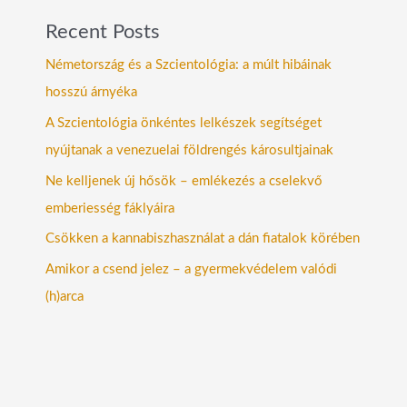
Recent Posts
Németország és a Szcientológia: a múlt hibáinak
hosszú árnyéka
A Szcientológia önkéntes lelkészek segítséget
nyújtanak a venezuelai földrengés károsultjainak
Ne kelljenek új hősök – emlékezés a cselekvő
emberiesség fáklyáira
Csökken a kannabiszhasználat a dán fiatalok körében
Amikor a csend jelez – a gyermekvédelem valódi
(h)arca