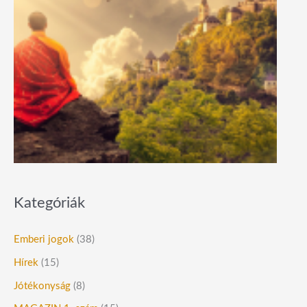
Kategóriák
Emberi jogok
(38)
Hírek
(15)
Jótékonyság
(8)