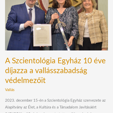
10
éve
díjazza
a
vallásszabadság
védelmezőit
A Szcientológia Egyház 10 éve
díjazza a vallásszabadság
védelmezőit
Vallás
2023. december 15-én a Szcientológia Egyház szervezete az
Alapítvány az Élet, a Kultúra és a Társadalom Javításáért