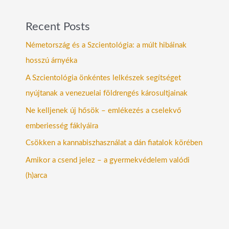
Recent Posts
Németország és a Szcientológia: a múlt hibáinak
hosszú árnyéka
A Szcientológia önkéntes lelkészek segítséget
nyújtanak a venezuelai földrengés károsultjainak
Ne kelljenek új hősök – emlékezés a cselekvő
emberiesség fáklyáira
Csökken a kannabiszhasználat a dán fiatalok körében
Amikor a csend jelez – a gyermekvédelem valódi
(h)arca