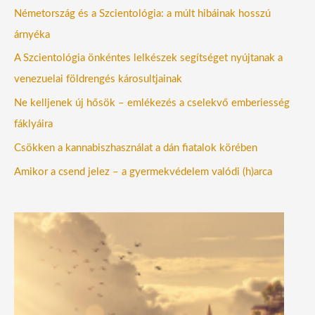
Németország és a Szcientológia: a múlt hibáinak hosszú
árnyéka
A Szcientológia önkéntes lelkészek segítséget nyújtanak a
venezuelai földrengés károsultjainak
Ne kelljenek új hősök – emlékezés a cselekvő emberiesség
fáklyáira
Csökken a kannabiszhasználat a dán fiatalok körében
Amikor a csend jelez – a gyermekvédelem valódi (h)arca