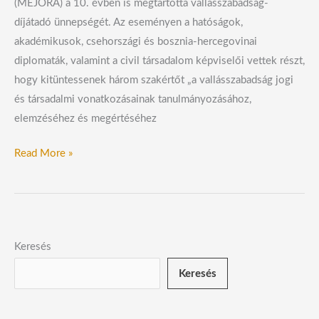
(MEJORA) a 10. évben is megtartotta vallásszabadság-
díjátadó ünnepségét. Az eseményen a hatóságok,
akadémikusok, csehországi és bosznia-hercegovinai
diplomaták, valamint a civil társadalom képviselői vettek részt,
hogy kitüntessenek három szakértőt „a vallásszabadság jogi
és társadalmi vonatkozásainak tanulmányozásához,
elemzéséhez és megértéséhez
Read More »
Keresés
Keresés