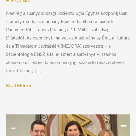
Hírek
,
Vallás
Nemrég a spanyolországi Szcientológia Egyház központjában
– amely mindössze néhány lépésre található a madridi
Parlamenttől – rendezték meg a 11. Vallásszabadság
Díjátadót. Az eseményt, melyet az Alapítvány az Élet, a Kultúra
és a Társadalom Javításáért (MEJORA) szervezett – a
Szcientológia ENSZ által elismert alapítványa –, számos
akadémikus, aktivista és emberi jogi szakértő részvételével
tartották meg. […]
Read More »
A
Szcientológia
Egyház