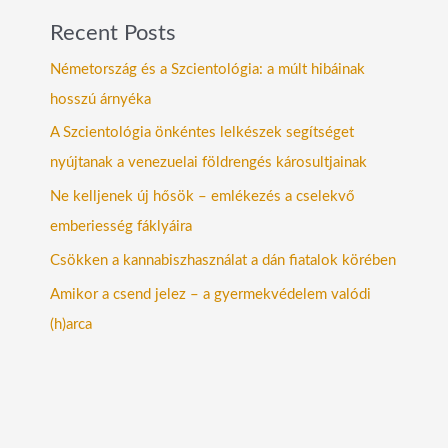
Recent Posts
Németország és a Szcientológia: a múlt hibáinak
hosszú árnyéka
A Szcientológia önkéntes lelkészek segítséget
nyújtanak a venezuelai földrengés károsultjainak
Ne kelljenek új hősök – emlékezés a cselekvő
emberiesség fáklyáira
Csökken a kannabiszhasználat a dán fiatalok körében
Amikor a csend jelez – a gyermekvédelem valódi
(h)arca