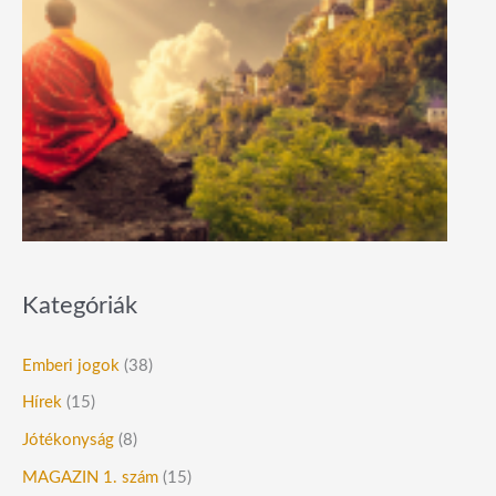
Kategóriák
Emberi jogok
(38)
Hírek
(15)
Jótékonyság
(8)
MAGAZIN 1. szám
(15)