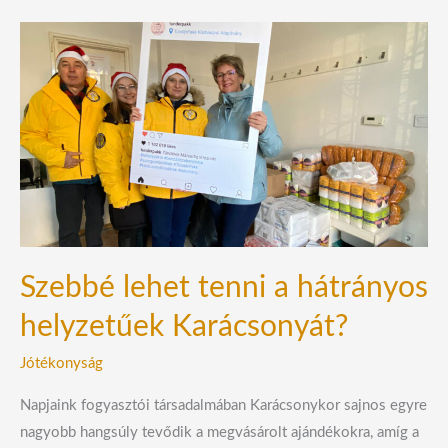
Szebbé
lehet
tenni
a
hátrányos
helyzetűek
Karácsonyát?
Szebbé lehet tenni a hátrányos
helyzetűek Karácsonyát?
Jótékonyság
Napjaink fogyasztói társadalmában Karácsonykor sajnos egyre
nagyobb hangsúly tevődik a megvásárolt ajándékokra, amíg a