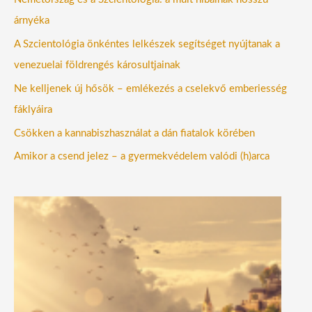
árnyéka
A Szcientológia önkéntes lelkészek segítséget nyújtanak a
venezuelai földrengés károsultjainak
Ne kelljenek új hősök – emlékezés a cselekvő emberiesség
fáklyáira
Csökken a kannabiszhasználat a dán fiatalok körében
Amikor a csend jelez – a gyermekvédelem valódi (h)arca