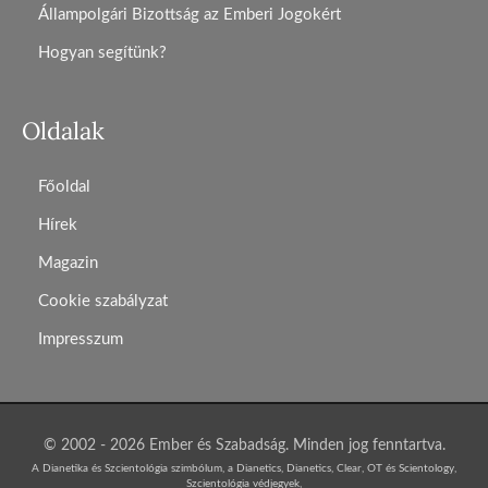
Állampolgári Bizottság az Emberi Jogokért
Hogyan segítünk?
Oldalak
Főoldal
Hírek
Magazin
Cookie szabályzat
Impresszum
© 2002 - 2026 Ember és Szabadság. Minden jog fenntartva.
A Dianetika és Szcientológia szimbólum, a Dianetics, Dianetics, Clear, OT és Scientology,
Szcientológia védjegyek,