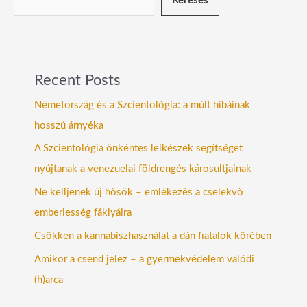
Keresés
Recent Posts
Németország és a Szcientológia: a múlt hibáinak
hosszú árnyéka
A Szcientológia önkéntes lelkészek segítséget
nyújtanak a venezuelai földrengés károsultjainak
Ne kelljenek új hősök – emlékezés a cselekvő
emberiesség fáklyáira
Csökken a kannabiszhasználat a dán fiatalok körében
Amikor a csend jelez – a gyermekvédelem valódi
(h)arca