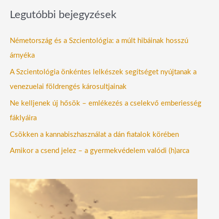
Legutóbbi bejegyzések
Németország és a Szcientológia: a múlt hibáinak hosszú
árnyéka
A Szcientológia önkéntes lelkészek segítséget nyújtanak a
venezuelai földrengés károsultjainak
Ne kelljenek új hősök – emlékezés a cselekvő emberiesség
fáklyáira
Csökken a kannabiszhasználat a dán fiatalok körében
Amikor a csend jelez – a gyermekvédelem valódi (h)arca