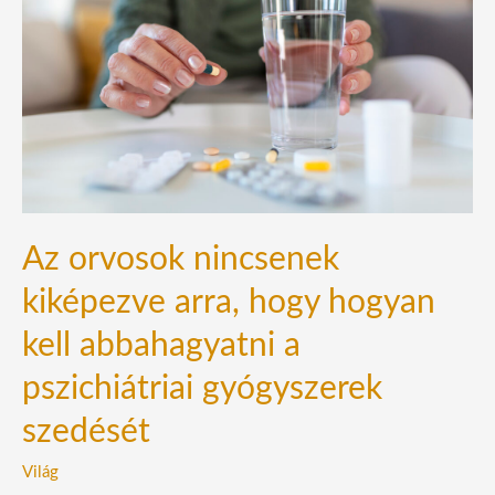
kiképezve
arra,
hogy
hogyan
kell
abbahagyatni
a
pszichiátriai
Az orvosok nincsenek
gyógyszerek
szedését
kiképezve arra, hogy hogyan
kell abbahagyatni a
pszichiátriai gyógyszerek
szedését
Világ