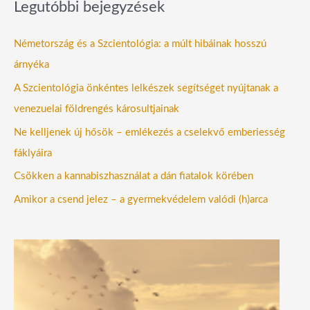
Legutóbbi bejegyzések
Németország és a Szcientológia: a múlt hibáinak hosszú
árnyéka
A Szcientológia önkéntes lelkészek segítséget nyújtanak a
venezuelai földrengés károsultjainak
Ne kelljenek új hősök – emlékezés a cselekvő emberiesség
fáklyáira
Csökken a kannabiszhasználat a dán fiatalok körében
Amikor a csend jelez – a gyermekvédelem valódi (h)arca