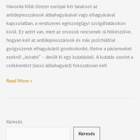
Havonta több tízezer európai kér tanácsot az
antidepresszánsok abbahagyásával vagy elhagyásával
kapcsolatban, a rendszeres egészségügyi szolgáltatásokon
kívül. Ez azért van, mert az orvosok nincsenek rá felkészülve,
hogyan kell az antidepresszánsok és más pszichiátriai
gyógyszerek elhagyásáról gondoskodni, illetve a pácienseket
ezekről „leíratni” – derült ki egy kutatásból. A kutatás szerint a
csökkentést (lassú abbahagyást) fokozatosan kell
Read More »
Keresés
Keresés