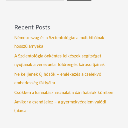
Recent Posts
Németország és a Szcientológia: a múlt hibáinak
hosszú árnyéka
A Szcientológia önkéntes lelkészek segítséget
nyújtanak a venezuelai földrengés károsultjainak
Ne kelljenek új hősök – emlékezés a cselekvő
emberiesség fáklyáira
Csökken a kannabiszhasználat a dán fiatalok körében
Amikor a csend jelez – a gyermekvédelem valódi
(h)arca