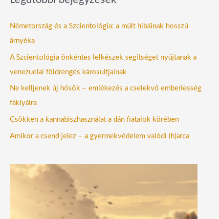
Németország és a Szcientológia: a múlt hibáinak hosszú
árnyéka
A Szcientológia önkéntes lelkészek segítséget nyújtanak a
venezuelai földrengés károsultjainak
Ne kelljenek új hősök – emlékezés a cselekvő emberiesség
fáklyáira
Csökken a kannabiszhasználat a dán fiatalok körében
Amikor a csend jelez – a gyermekvédelem valódi (h)arca