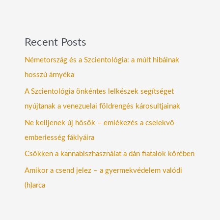
Recent Posts
Németország és a Szcientológia: a múlt hibáinak
hosszú árnyéka
A Szcientológia önkéntes lelkészek segítséget
nyújtanak a venezuelai földrengés károsultjainak
Ne kelljenek új hősök – emlékezés a cselekvő
emberiesség fáklyáira
Csökken a kannabiszhasználat a dán fiatalok körében
Amikor a csend jelez – a gyermekvédelem valódi
(h)arca