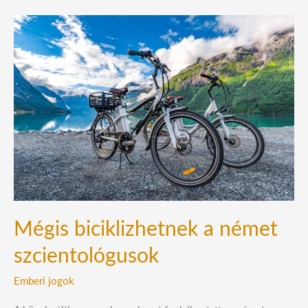
Mégis
biciklizhetnek
a
német
szcientológusok
Mégis biciklizhetnek a német
szcientológusok
Emberi jogok