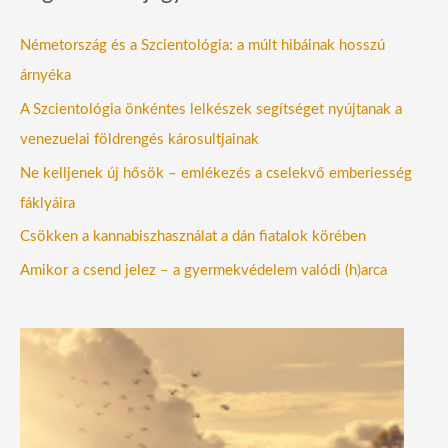
Németország és a Szcientológia: a múlt hibáinak hosszú
árnyéka
A Szcientológia önkéntes lelkészek segítséget nyújtanak a
venezuelai földrengés károsultjainak
Ne kelljenek új hősök – emlékezés a cselekvő emberiesség
fáklyáira
Csökken a kannabiszhasználat a dán fiatalok körében
Amikor a csend jelez – a gyermekvédelem valódi (h)arca