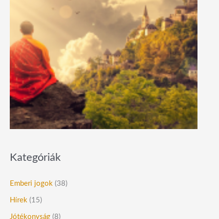
Kategóriák
Emberi jogok
(38)
Hírek
(15)
Jótékonyság
(8)