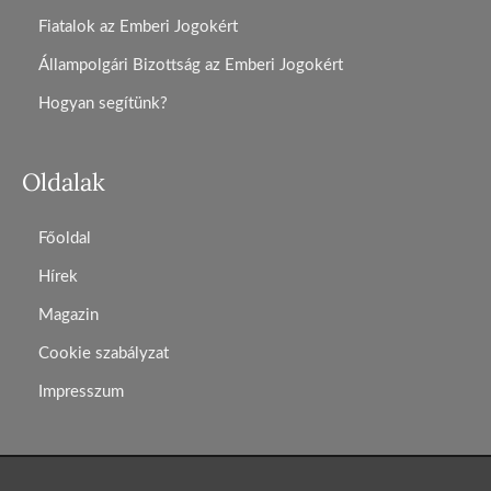
Fiatalok az Emberi Jogokért
Állampolgári Bizottság az Emberi Jogokért
Hogyan segítünk?
Oldalak
Főoldal
Hírek
Magazin
Cookie szabályzat
Impresszum