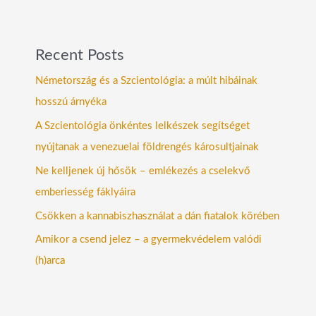
Recent Posts
Németország és a Szcientológia: a múlt hibáinak
hosszú árnyéka
A Szcientológia önkéntes lelkészek segítséget
nyújtanak a venezuelai földrengés károsultjainak
Ne kelljenek új hősök – emlékezés a cselekvő
emberiesség fáklyáira
Csökken a kannabiszhasználat a dán fiatalok körében
Amikor a csend jelez – a gyermekvédelem valódi
(h)arca