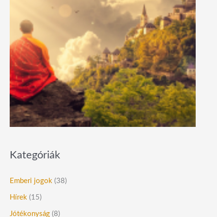
Kategóriák
Emberi jogok
(38)
Hírek
(15)
Jótékonyság
(8)