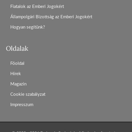
Fiatalok az Emberi Jogokért
Állampolgári Bizottság az Emberi Jogokért
Hogyan segítünk?
Oldalak
Főoldal
Hírek
Magazin
Cookie szabályzat
Impresszum