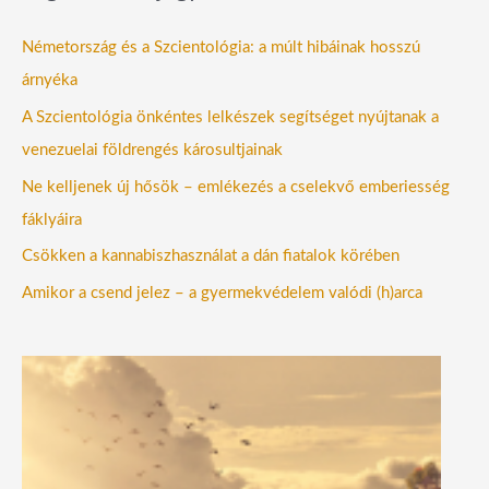
Németország és a Szcientológia: a múlt hibáinak hosszú
árnyéka
A Szcientológia önkéntes lelkészek segítséget nyújtanak a
venezuelai földrengés károsultjainak
Ne kelljenek új hősök – emlékezés a cselekvő emberiesség
fáklyáira
Csökken a kannabiszhasználat a dán fiatalok körében
Amikor a csend jelez – a gyermekvédelem valódi (h)arca