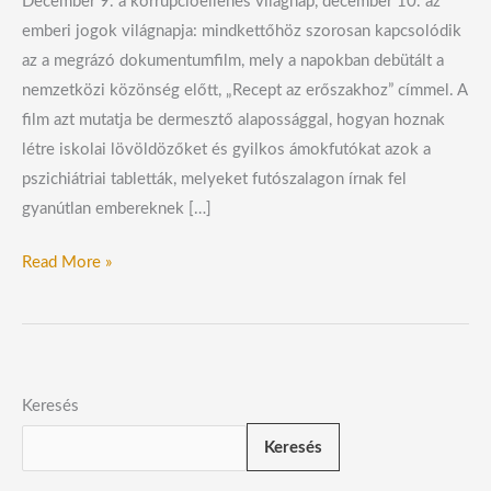
December 9. a korrupcióellenes világnap, december 10. az
emberi jogok világnapja: mindkettőhöz szorosan kapcsolódik
az a megrázó dokumentumfilm, mely a napokban debütált a
nemzetközi közönség előtt, „Recept az erőszakhoz” címmel. A
film azt mutatja be dermesztő alapossággal, hogyan hoznak
létre iskolai lövöldözőket és gyilkos ámokfutókat azok a
pszichiátriai tabletták, melyeket futószalagon írnak fel
gyanútlan embereknek […]
Read More »
Keresés
Keresés