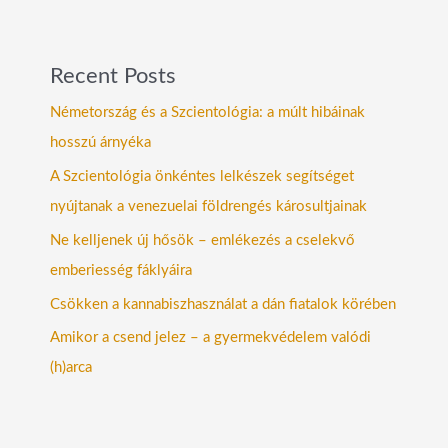
Recent Posts
Németország és a Szcientológia: a múlt hibáinak
hosszú árnyéka
A Szcientológia önkéntes lelkészek segítséget
nyújtanak a venezuelai földrengés károsultjainak
Ne kelljenek új hősök – emlékezés a cselekvő
emberiesség fáklyáira
Csökken a kannabiszhasználat a dán fiatalok körében
Amikor a csend jelez – a gyermekvédelem valódi
(h)arca