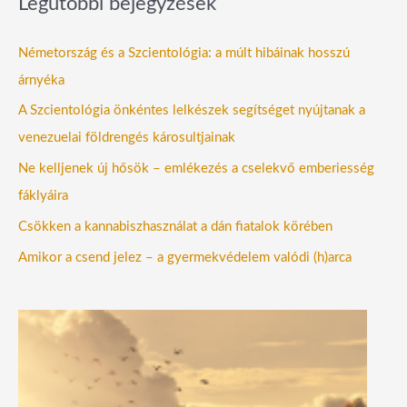
Legutóbbi bejegyzések
Németország és a Szcientológia: a múlt hibáinak hosszú
árnyéka
A Szcientológia önkéntes lelkészek segítséget nyújtanak a
venezuelai földrengés károsultjainak
Ne kelljenek új hősök – emlékezés a cselekvő emberiesség
fáklyáira
Csökken a kannabiszhasználat a dán fiatalok körében
Amikor a csend jelez – a gyermekvédelem valódi (h)arca