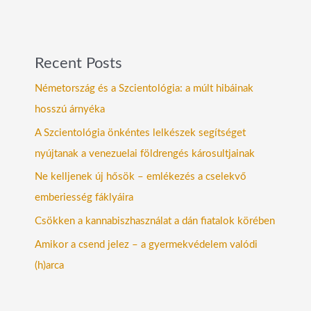
Recent Posts
Németország és a Szcientológia: a múlt hibáinak
hosszú árnyéka
A Szcientológia önkéntes lelkészek segítséget
nyújtanak a venezuelai földrengés károsultjainak
Ne kelljenek új hősök – emlékezés a cselekvő
emberiesség fáklyáira
Csökken a kannabiszhasználat a dán fiatalok körében
Amikor a csend jelez – a gyermekvédelem valódi
(h)arca