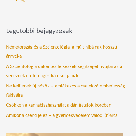
Legutóbbi bejegyzések
Németország és a Szcientológia: a múlt hibáinak hosszú
árnyéka
A Szcientológia önkéntes lelkészek segítséget nyújtanak a
venezuelai földrengés károsultjainak
Ne kelljenek új hősök – emlékezés a cselekvő emberiesség
fáklyáira
Csökken a kannabiszhasználat a dán fiatalok körében
Amikor a csend jelez – a gyermekvédelem valódi (h)arca