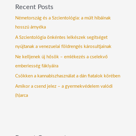
Recent Posts
Németország és a Szcientológia: a múlt hibáinak
hosszú árnyéka
A Szcientológia önkéntes lelkészek segítséget
nyújtanak a venezuelai földrengés károsultjainak
Ne kelljenek új hősök – emlékezés a cselekvő
emberiesség fáklyáira
Csökken a kannabiszhasználat a dán fiatalok körében
Amikor a csend jelez – a gyermekvédelem valódi
(h)arca