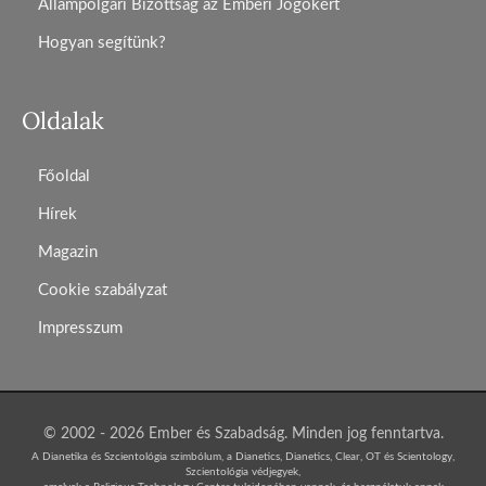
Állampolgári Bizottság az Emberi Jogokért
Hogyan segítünk?
Oldalak
Főoldal
Hírek
Magazin
Cookie szabályzat
Impresszum
© 2002 - 2026 Ember és Szabadság. Minden jog fenntartva.
A Dianetika és Szcientológia szimbólum, a Dianetics, Dianetics, Clear, OT és Scientology,
Szcientológia védjegyek,