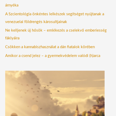
árnyéka
A Szcientológia önkéntes lelkészek segítséget nyújtanak a
venezuelai földrengés károsultjainak
Ne kelljenek új hősök – emlékezés a cselekvő emberiesség
fáklyáira
Csökken a kannabiszhasználat a dán fiatalok körében
Amikor a csend jelez – a gyermekvédelem valódi (h)arca