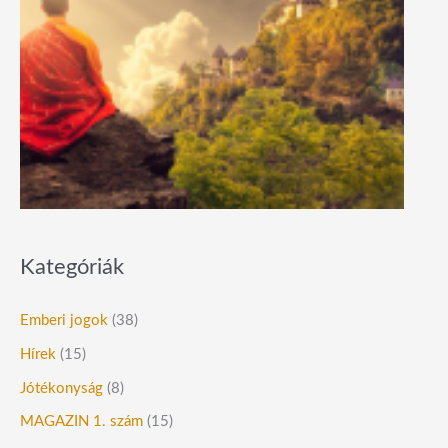
Kategóriák
Emberi jogok
(38)
Hírek
(15)
Jótékonyság
(8)
MAGAZIN 1. szám
(15)