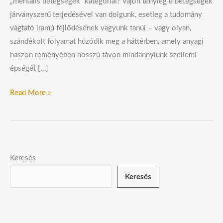
„mentális betegségek” kategóriái? Vajon tényleg e betegségek
járványszerű terjedésével van dolgunk, esetleg a tudomány
vágtató iramú fejlődésének vagyunk tanúi – vagy olyan,
szándékolt folyamat húzódik meg a háttérben, amely anyagi
haszon reményében hosszú távon mindannyiunk szellemi
épségét […]
Read More »
Keresés
Keresés