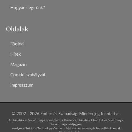
Hogyan segítünk?
Oldalak
Főoldal
Hírek
Magazin
Cookie szabályzat
Impresszum
© 2002 - 2026 Ember és Szabadság. Minden jog fenntartva.
A Dianetika és Szcientológia szimbólum, a Dianetics, Dianetics, Clear, OT és Scientology,
Szcientológia védjegyek,
amelyek a Religious Technology Center tulajdonában vannak, és használatuk annak