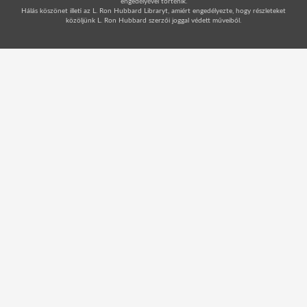
engedélyével történik.
Hálás köszönet illeti az L. Ron Hubbard Libraryt, amiért engedélyezte, hogy részleteket
közöljünk L. Ron Hubbard szerzői joggal védett műveiből.