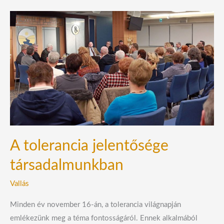
A
tolerancia
jelentősége
társadalmunkban
A tolerancia jelentősége
társadalmunkban
Vallás
Minden év november 16-án, a tolerancia világnapján
emlékezünk meg a téma fontosságáról. Ennek alkalmából