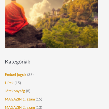
Kategóriák
Emberi jogok
(38)
Hírek
(15)
Jótékonyság
(8)
MAGAZIN 1. szám
(15)
MAGAZIN 2. szám
(13)