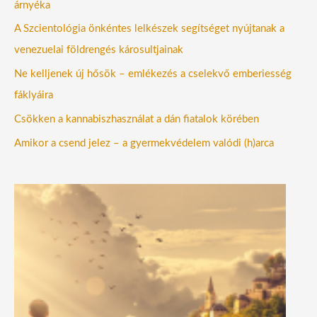
árnyéka
A Szcientológia önkéntes lelkészek segítséget nyújtanak a
venezuelai földrengés károsultjainak
Ne kelljenek új hősök – emlékezés a cselekvő emberiesség
fáklyáira
Csökken a kannabiszhasználat a dán fiatalok körében
Amikor a csend jelez – a gyermekvédelem valódi (h)arca