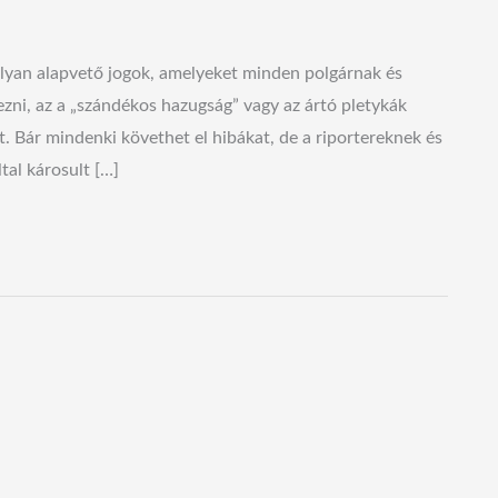
olyan alapvető jogok, amelyeket minden polgárnak és
zni, az a „szándékos hazugság” vagy az ártó pletykák
ét. Bár mindenki követhet el hibákat, de a riportereknek és
tal károsult […]