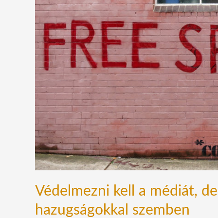
a
médiát,
de
a
vallást
is
a
bántó
hazugságokkal
szemben
Védelmezni kell a médiát, de 
hazugságokkal szemben