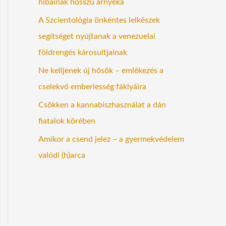
hibáinak hosszú árnyéka
A Szcientológia önkéntes lelkészek
segítséget nyújtanak a venezuelai
földrengés károsultjainak
Ne kelljenek új hősök – emlékezés a
cselekvő emberiesség fáklyáira
Csökken a kannabiszhasználat a dán
fiatalok körében
Amikor a csend jelez – a gyermekvédelem
valódi (h)arca