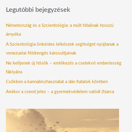
Legutóbbi bejegyzések
Németország és a Szcientológia: a múlt hibáinak hosszú
árnyéka
A Szcientológia önkéntes lelkészek segítséget nyújtanak a
venezuelai földrengés károsultjainak
Ne kelljenek új hősök – emlékezés a cselekvő emberiesség
fáklyáira
Csökken a kannabiszhasználat a dán fiatalok körében
Amikor a csend jelez – a gyermekvédelem valódi (h)arca