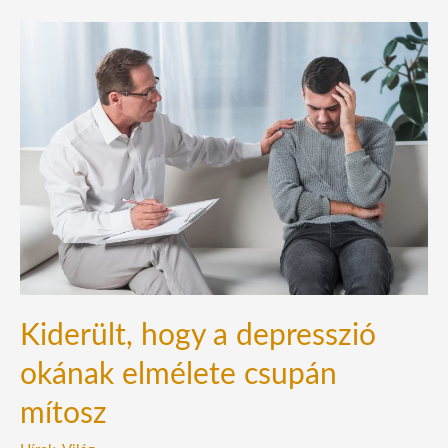
Kiderült,
hogy
a
depresszió
okának
elmélete
csupán
mítosz
Kiderült, hogy a depresszió
okának elmélete csupán
mítosz