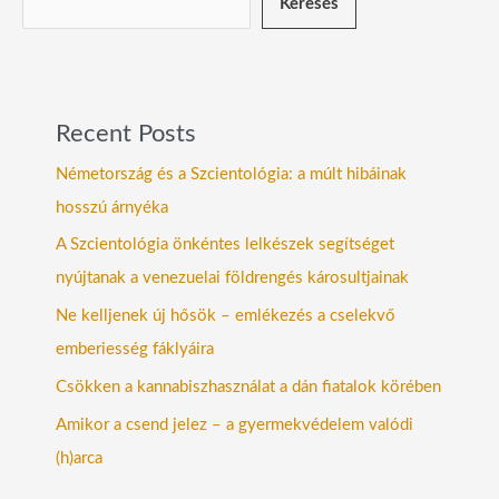
Keresés
Recent Posts
Németország és a Szcientológia: a múlt hibáinak
hosszú árnyéka
A Szcientológia önkéntes lelkészek segítséget
nyújtanak a venezuelai földrengés károsultjainak
Ne kelljenek új hősök – emlékezés a cselekvő
emberiesség fáklyáira
Csökken a kannabiszhasználat a dán fiatalok körében
Amikor a csend jelez – a gyermekvédelem valódi
(h)arca