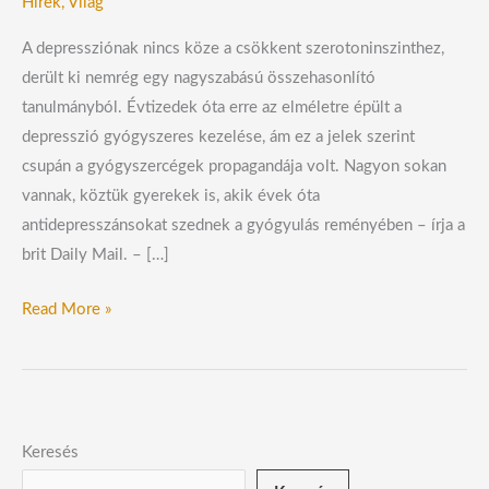
Hírek
,
Világ
A depressziónak nincs köze a csökkent szerotoninszinthez,
derült ki nemrég egy nagyszabású összehasonlító
tanulmányból. Évtizedek óta erre az elméletre épült a
depresszió gyógyszeres kezelése, ám ez a jelek szerint
csupán a gyógyszercégek propagandája volt. Nagyon sokan
vannak, köztük gyerekek is, akik évek óta
antidepresszánsokat szednek a gyógyulás reményében – írja a
brit Daily Mail. – […]
Read More »
Keresés