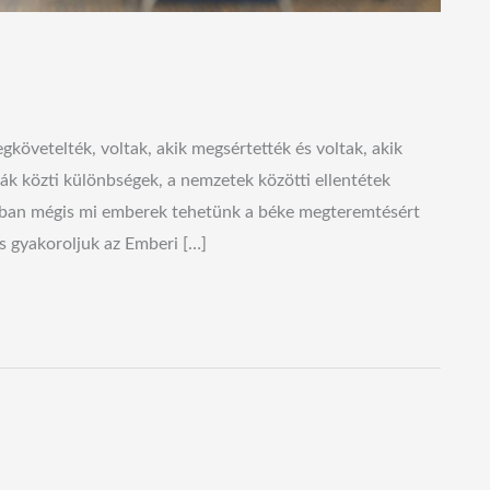
gkövetelték, voltak, akik megsértették és voltak, akik
rák közti különbségek, a nemzetek közötti ellentétek
onban mégis mi emberek tehetünk a béke megteremtésért
s gyakoroljuk az Emberi […]