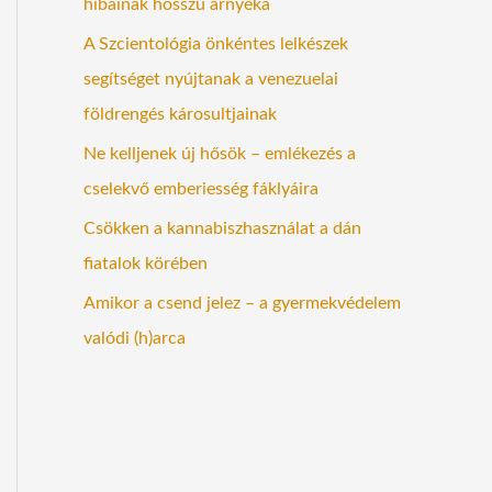
hibáinak hosszú árnyéka
A Szcientológia önkéntes lelkészek
segítséget nyújtanak a venezuelai
földrengés károsultjainak
Ne kelljenek új hősök – emlékezés a
cselekvő emberiesség fáklyáira
Csökken a kannabiszhasználat a dán
fiatalok körében
Amikor a csend jelez – a gyermekvédelem
valódi (h)arca