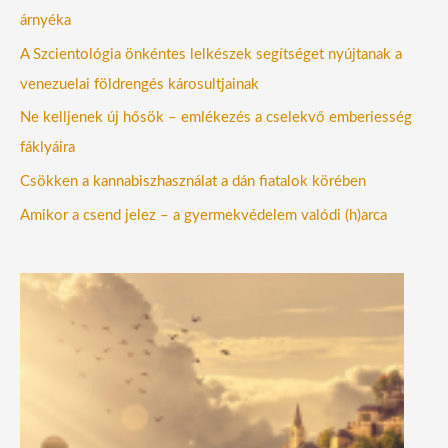
árnyéka
A Szcientológia önkéntes lelkészek segítséget nyújtanak a
venezuelai földrengés károsultjainak
Ne kelljenek új hősök – emlékezés a cselekvő emberiesség
fáklyáira
Csökken a kannabiszhasználat a dán fiatalok körében
Amikor a csend jelez – a gyermekvédelem valódi (h)arca