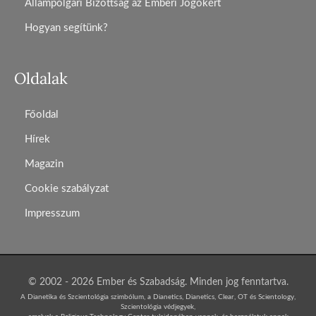
Állampolgári Bizottság az Emberi Jogokért
Hogyan segítünk?
Oldalak
Főoldal
Hírek
Magazin
Cookie szabályzat
Impresszum
© 2002 - 2026 Ember és Szabadság. Minden jog fenntartva.
A Dianetika és Szcientológia szimbólum, a Dianetics, Dianetics, Clear, OT és Scientology,
Szcientológia védjegyek,