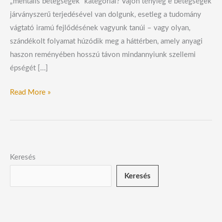
„mentális betegségek” kategóriái? Vajon tényleg e betegségek
járványszerű terjedésével van dolgunk, esetleg a tudomány
vágtató iramú fejlődésének vagyunk tanúi – vagy olyan,
szándékolt folyamat húzódik meg a háttérben, amely anyagi
haszon reményében hosszú távon mindannyiunk szellemi
épségét […]
Read More »
Keresés
Keresés