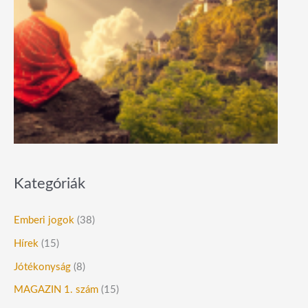
Kategóriák
Emberi jogok
(38)
Hírek
(15)
Jótékonyság
(8)
MAGAZIN 1. szám
(15)