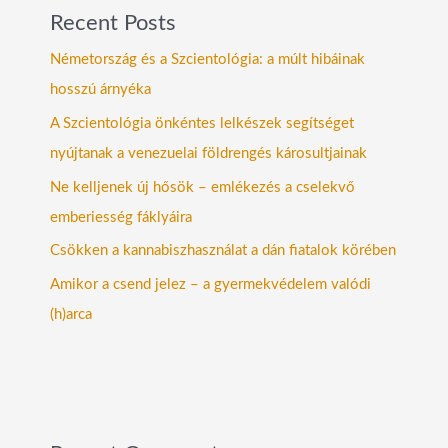
Recent Posts
Németország és a Szcientológia: a múlt hibáinak
hosszú árnyéka
A Szcientológia önkéntes lelkészek segítséget
nyújtanak a venezuelai földrengés károsultjainak
Ne kelljenek új hősök – emlékezés a cselekvő
emberiesség fáklyáira
Csökken a kannabiszhasználat a dán fiatalok körében
Amikor a csend jelez – a gyermekvédelem valódi
(h)arca