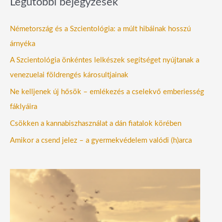
Legutóbbi bejegyzések
Németország és a Szcientológia: a múlt hibáinak hosszú
árnyéka
A Szcientológia önkéntes lelkészek segítséget nyújtanak a
venezuelai földrengés károsultjainak
Ne kelljenek új hősök – emlékezés a cselekvő emberiesség
fáklyáira
Csökken a kannabiszhasználat a dán fiatalok körében
Amikor a csend jelez – a gyermekvédelem valódi (h)arca