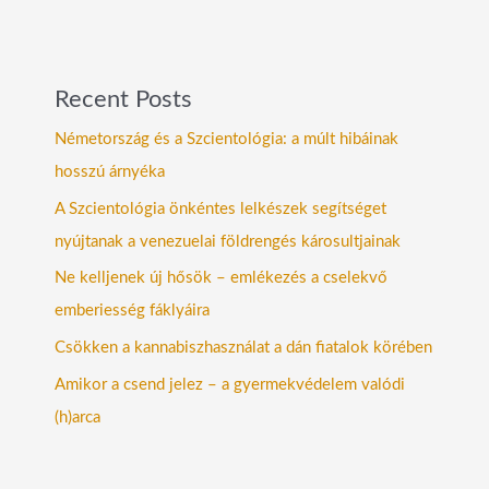
Recent Posts
Németország és a Szcientológia: a múlt hibáinak
hosszú árnyéka
A Szcientológia önkéntes lelkészek segítséget
nyújtanak a venezuelai földrengés károsultjainak
Ne kelljenek új hősök – emlékezés a cselekvő
emberiesség fáklyáira
Csökken a kannabiszhasználat a dán fiatalok körében
Amikor a csend jelez – a gyermekvédelem valódi
(h)arca