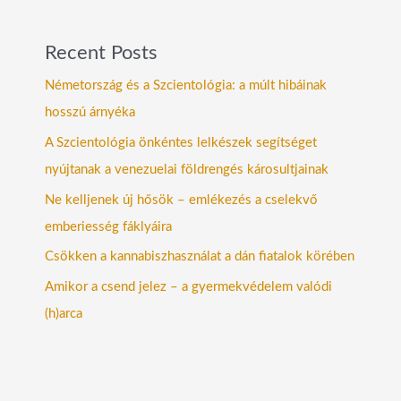
Recent Posts
Németország és a Szcientológia: a múlt hibáinak
hosszú árnyéka
A Szcientológia önkéntes lelkészek segítséget
nyújtanak a venezuelai földrengés károsultjainak
Ne kelljenek új hősök – emlékezés a cselekvő
emberiesség fáklyáira
Csökken a kannabiszhasználat a dán fiatalok körében
Amikor a csend jelez – a gyermekvédelem valódi
(h)arca