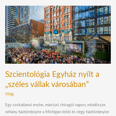
Szcientológia
Egyház
nyílt
a
„széles
vállak
városában”
Szcientológia Egyház nyílt a
„széles vállak városában”
Világ
Egy szokatlanul enyhe, márciusi chicagói napon, mindössze
néhány háztömbnyire a Michigan-tótól és négy háztömbnyire