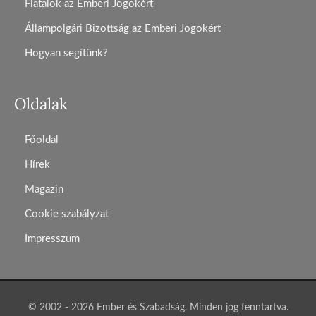
Fiatalok az Emberi Jogokért
Állampolgári Bizottság az Emberi Jogokért
Hogyan segítünk?
Oldalak
Főoldal
Hírek
Magazin
Cookie szabályzat
Impresszum
© 2002 - 2026 Ember és Szabadság. Minden jog fenntartva.