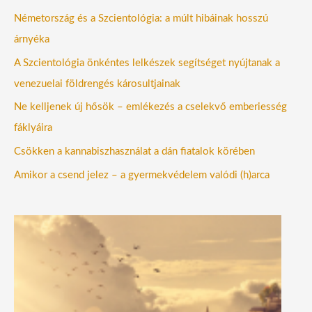
Németország és a Szcientológia: a múlt hibáinak hosszú
árnyéka
A Szcientológia önkéntes lelkészek segítséget nyújtanak a
venezuelai földrengés károsultjainak
Ne kelljenek új hősök – emlékezés a cselekvő emberiesség
fáklyáira
Csökken a kannabiszhasználat a dán fiatalok körében
Amikor a csend jelez – a gyermekvédelem valódi (h)arca