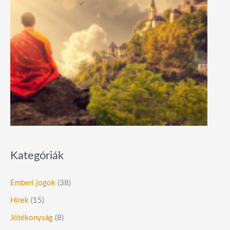
Kategóriák
Emberi jogok
(38)
Hírek
(15)
Jótékonyság
(8)