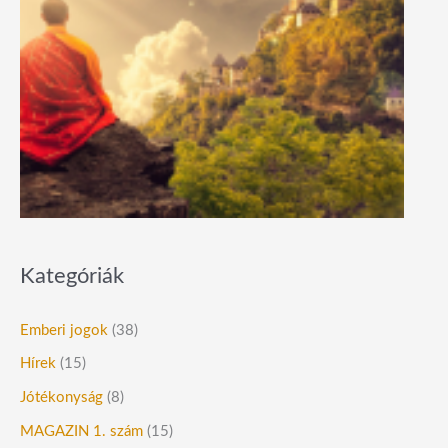
Kategóriák
Emberi jogok
(38)
Hírek
(15)
Jótékonyság
(8)
MAGAZIN 1. szám
(15)