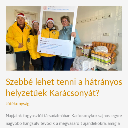
Szebbé
lehet
tenni
a
hátrányos
helyzetűek
Karácsonyát?
Szebbé lehet tenni a hátrányos
helyzetűek Karácsonyát?
Jótékonyság
Napjaink fogyasztói társadalmában Karácsonykor sajnos egyre
nagyobb hangsúly tevődik a megvásárolt ajándékokra, amíg a