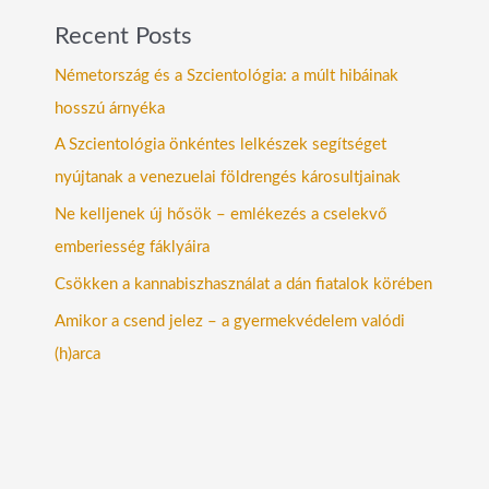
Recent Posts
Németország és a Szcientológia: a múlt hibáinak
hosszú árnyéka
A Szcientológia önkéntes lelkészek segítséget
nyújtanak a venezuelai földrengés károsultjainak
Ne kelljenek új hősök – emlékezés a cselekvő
emberiesség fáklyáira
Csökken a kannabiszhasználat a dán fiatalok körében
Amikor a csend jelez – a gyermekvédelem valódi
(h)arca