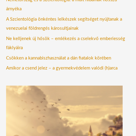
árnyéka
A Szcientológia önkéntes lelkészek segítséget nyújtanak a
venezuelai földrengés károsultjainak
Ne kelljenek új hősök – emlékezés a cselekvő emberiesség
fáklyáira
Csökken a kannabiszhasználat a dán fiatalok körében
Amikor a csend jelez – a gyermekvédelem valódi (h)arca