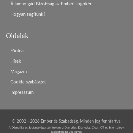
Állampolgári Bizottság az Emberi Jogokért
Hogyan segítünk?
Oldalak
Főoldal
Hírek
Magazin
Cookie szabályzat
Impresszum
© 2002 - 2026 Ember és Szabadság. Minden jog fenntartva.
A Dianetika és Szcientológia szimbólum, a Dianetics, Dianetics, Clear, OT és Scientology,
Szcientológia védjegyek,