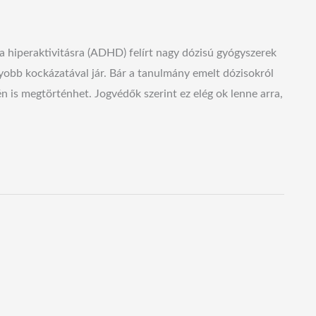
 a hiperaktivitásra (ADHD) felírt nagy dózisú gyógyszerek
yobb kockázatával jár. Bár a tanulmány emelt dózisokról
én is megtörténhet. Jogvédők szerint ez elég ok lenne arra,