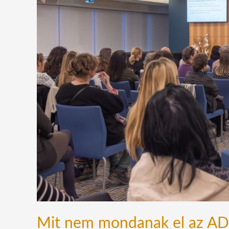
mondanak
el
az
ADHD-
ról? Szakértők
beszéltek
a
valós
okokról
Mit nem mondanak el az ADH