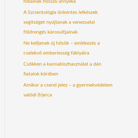
hibáinak hosszú árnyéka
A Szcientológia önkéntes lelkészek
segítséget nyújtanak a venezuelai
földrengés károsultjainak
Ne kelljenek új hősök – emlékezés a
cselekvő emberiesség fáklyáira
Csökken a kannabiszhasználat a dán
fiatalok körében
Amikor a csend jelez – a gyermekvédelem
valódi (h)arca