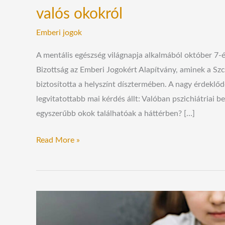
valós okokról
Emberi jogok
A mentális egészség világnapja alkalmából október 7-é
Bizottság az Emberi Jogokért Alapítvány, aminek a Szc
biztosította a helyszínt dísztermében. A nagy érdeklő
legvitatottabb mai kérdés állt: Valóban pszichiátriai b
egyszerűbb okok találhatóak a háttérben? […]
Read More »
Pszichózist
okozhat,