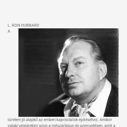
L. RON HUBBARD
A
türelem jó alapkő az emberi kapcsolatok építéséhez. Amikor
valaki végigtekint azon a mészárláson és szenvedésen, amit a