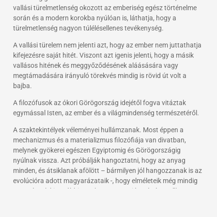
vallási türelmetlenség okozott az emberiség egész történelme
során és a modern korokba nyúlóan is, láthatja, hogy a
türelmetlenség nagyon túlélésellenes tevékenység.
A vallási türelem nem jelenti azt, hogy az ember nem juttathatja
kifejezésre saját hitét. Viszont azt igenis jelenti, hogy a másik
vallásos hitének és meggyőződésének aláásására vagy
megtámadására irányuló törekvés mindig is rövid út volt a
bajba.
A filozófusok az ókori Görögország idejétől fogva vitáztak
egymással Isten, az ember és a világmindenség természetéről.
A szaktekintélyek véleményei hullámzanak. Most éppen a
mechanizmus és a materializmus filozófiája van divatban,
melynek gyökerei egészen Egyiptomig és Görögországig
nyúlnak vissza. Azt próbálják hangoztatni, hogy az anyag
minden, és átsiklanak afölött – bármilyen jól hangozzanak is az
evolúcióra adott magyarázataik -, hogy elméleteik még mindig
nem zárnak ki további, esetleg szerepet játszó tényezőket,
amelyek lehet, hogy pusztán felhasználják az olyan dolgokat,
mint az evolúció. Ma ezek a „hivatalos” filozófiák, és még