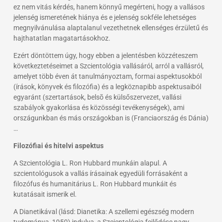
ez nem vitás kérdés, hanem könnyű megérteni, hogy a vallásos
jelenség ismeretének hiánya és e jelenség sokféle lehetséges
megnyilvánulása alaptalanul vezethetnek ellenséges érzületű és
hajthatatlan magatartásokhoz.
Ezért döntöttem úgy, hogy ebben a jelentésben közzéteszem
következtetéseimet a Szcientológia vallásáról, arról a vallásról,
amelyet több éven át tanulmányoztam, formai aspektusokból
(írások, könyvek és filozófia) és a legköznapibb aspektusaiból
egyaránt (szertartások, belsõ és külsőszervezet, vallási
szabályok gyakorlása és közösségi tevékenységek), ami
országunkban és más országokban is (Franciaország és Dánia)
…
Filozófiai és hitelvi aspektus
A Szcientológia L. Ron Hubbard munkáin alapul. A
szcientológusok a vallás írásainak egyedüli forrásaként a
filozófus és humanitárius L. Ron Hubbard munkáit és
kutatásait ismerik el.
A Dianetikával (lásd: Dianetika: A szellemi egészség modern
tudománya, 1950) indulva, a Szcientológia fejlődése nagy