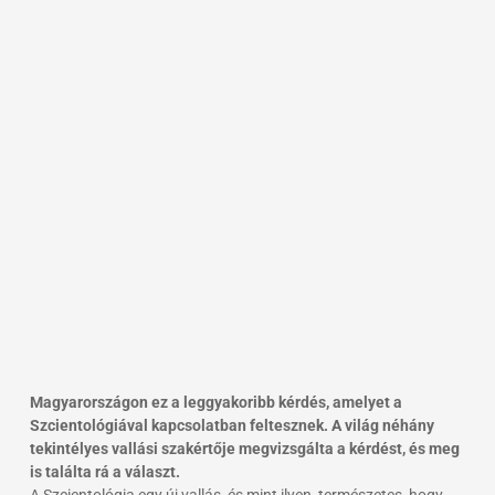
Magyarországon ez a leggyakoribb kérdés, amelyet a
Szcientológiával kapcsolatban feltesznek. A világ néhány
tekintélyes vallási szakértője megvizsgálta a kérdést, és meg
is találta rá a választ.
A Szcientológia egy új vallás, és mint ilyen, természetes, hogy