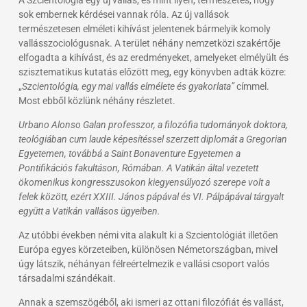
sok embernek kérdései vannak róla. Az új vallások
természetesen elméleti kihívást jelentenek bármelyik komoly
vallásszociológusnak. A terület néhány nemzetközi szakértője
elfogadta a kihívást, és az eredményeket, amelyeket elmélyült és
szisztematikus kutatás előzött meg, egy könyvben adták közre:
„
Szcientológia, egy mai vallás elmélete és gyakorlata”
címmel.
Most ebből közlünk néhány részletet.
Urbano Alonso Galan professzor, a filozófia tudományok doktora,
teológiában cum laude képesítéssel szerzett diplomát a Gregorian
Egyetemen, továbbá a Saint Bonaventure Egyetemen a
Pontifikációs fakultáson, Rómában. A Vatikán által vezetett
ökomenikus kongresszusokon kiegyensúlyozó szerepe volt a
felek között, ezért XXIII. János pápával és VI. Pálpápával tárgyalt
együtt a Vatikán vallásos ügyeiben.
Az utóbbi években némi vita alakult ki a Szcientológiát illetően
Európa egyes körzeteiben, különösen Németországban, mivel
úgy látszik, néhányan félreértelmezik e vallási csoport valós
társadalmi szándékait.
Annak a szemszögéből, aki ismeri az ottani filozófiát és vallást,