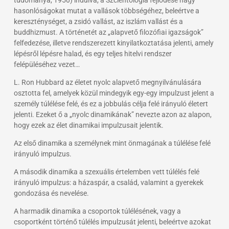
hasonlóságokat mutat a vallások többségéhez, beleértve a
kereszténységet, a zsidó vallást, az iszlám vallást és a
buddhizmust. A történetét az „alapvető filozófiai igazságok”
felfedezése, illetve rendszerezett kinyilatkoztatása jelenti, amely
lépésről lépésre halad, és egy teljes hitelvi rendszer
felépüléséhez vezet…
L. Ron Hubbard az életet nyolc alapvető megnyilvánulására
osztotta fel, amelyek közül mindegyik egy-egy impulzust jelent a
személy túlélése felé, és ez a jobbulás célja felé irányuló életert
jelenti. Ezeket ő a „nyolc dinamikának” nevezte azon az alapon,
hogy ezek az élet dinamikai impulzusait jelentik.
Az első dinamika a személynek mint önmagának a túlélése felé
irányuló impulzus.
A második dinamika a szexuális értelemben vett túlélés felé
irányuló impulzus: a házaspár, a család, valamint a gyerekek
gondozása és nevelése.
A harmadik dinamika a csoportok túlélésének, vagy a
csoportként történő túlélés impulzusát jelenti, beleértve azokat