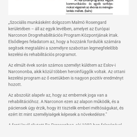
„Szociális munkásként dolgozom Malmö Rosengard
kerületében – áll az egyik levélben, amelyet az Európai
Narconon Drogrehabilitációs Program Központjának írtak.
Elsődleges feladatom az, hogy a hozzánk fordulók számára
segítsek megtalálni a személyre szabottan legmegfelelőbb
kezelési és rehabilitációs programot.
Az elmúlt évek során számos személyt küldtem az Eslov-i
Narcononba, akik közül többen heroinfüggők voltak. Az ottani
kezelési program az ő esetükben is nagyon pozitív eredményt
hozott.
Az abszolút alapelv az, hogy az embernek joga van a
rehabilitációhoz. A Narconon ezen az alapon működik, és a
páciensek úgy érzik, hogy itt tisztelik emberi méltóságukat, és
ezért itt mint személyiségek képesek a növekedésre.”
A fenti levél eljutott Bo Perssonhoz, aki 1982-ben feleségével,
Miával együtt hozta létre a Narconont Eslov-ban. Azóta