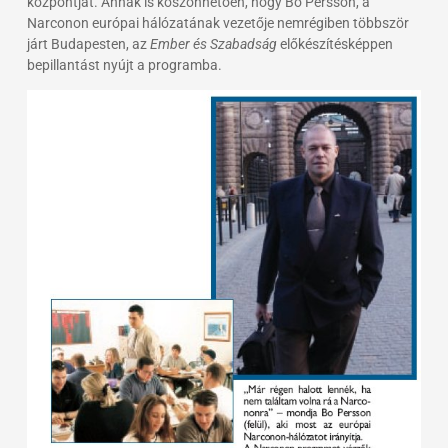
központját. Annak is köszönhetően, hogy Bo Persson, a
Narconon európai hálózatának vezetője nemrégiben többször
járt Budapesten, az
Ember és Szabadság
előkészítésképpen
bepillantást nyújt a programba.