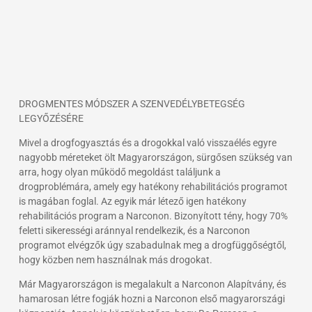
DROGMENTES MÓDSZER A SZENVEDÉLYBETEGSÉG
LEGYŐZÉSÉRE
Mivel a drogfogyasztás és a drogokkal való visszaélés egyre
nagyobb méreteket ölt Magyarországon, sürgősen szükség van
arra, hogy olyan működő megoldást találjunk a
drogproblémára, amely egy hatékony rehabilitációs programot
is magában foglal. Az egyik már létező igen hatékony
rehabilitációs program a Narconon. Bizonyított tény, hogy 70%
feletti sikerességi aránnyal rendelkezik, és a Narconon
programot elvégzők úgy szabadulnak meg a drogfüggőségtől,
hogy közben nem használnak más drogokat.
Már Magyarországon is megalakult a Narconon Alapítvány, és
hamarosan létre fogják hozni a Narconon első magyarországi