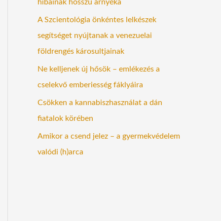
hibáinak hosszú árnyéka
A Szcientológia önkéntes lelkészek
segítséget nyújtanak a venezuelai
földrengés károsultjainak
Ne kelljenek új hősök – emlékezés a
cselekvő emberiesség fáklyáira
Csökken a kannabiszhasználat a dán
fiatalok körében
Amikor a csend jelez – a gyermekvédelem
valódi (h)arca