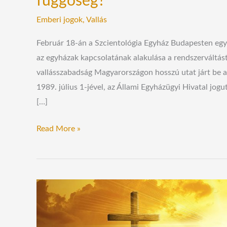
függőség?
Emberi jogok
,
Vallás
Február 18-án a Szcientológia Egyház Budapesten egy
az egyházak kapcsolatának alakulása a rendszerváltás
vallásszabadság Magyarországon hosszú utat járt be a
1989. július 1-jével, az Állami Egyházügyi Hivatal jo
[…]
Read More »
A
vallásszabadság
világnapját