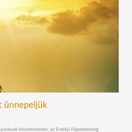
t ünnepeljük
ályunknak köszönhetően, az Erdélyi Fejedelemség