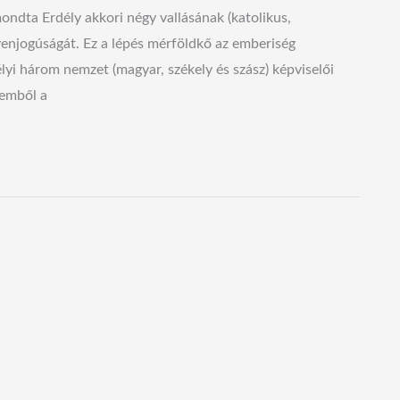
ondta Erdély akkori négy vallásának (katolikus,
yenjogúságát. Ez a lépés mérföldkő az emberiség
lyi három nemzet (magyar, székely és szász) képviselői
lemből a