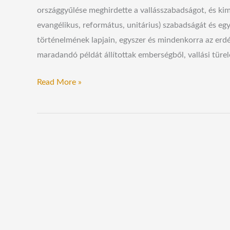
országgyűlése meghirdette a vallásszabadságot, és kim
evangélikus, református, unitárius) szabadságát és eg
történelmének lapjain, egyszer és mindenkorra az erdé
maradandó példát állítottak emberségből, vallási türe
Read More »