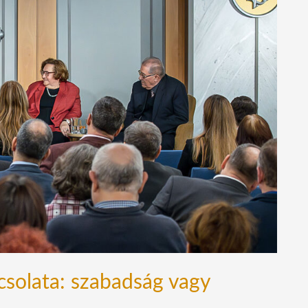
csolata: szabadság vagy