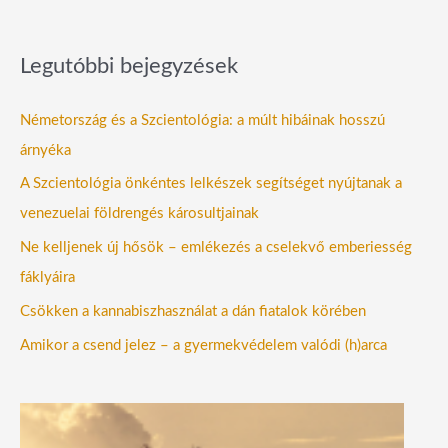
Legutóbbi bejegyzések
Németország és a Szcientológia: a múlt hibáinak hosszú
árnyéka
A Szcientológia önkéntes lelkészek segítséget nyújtanak a
venezuelai földrengés károsultjainak
Ne kelljenek új hősök – emlékezés a cselekvő emberiesség
fáklyáira
Csökken a kannabiszhasználat a dán fiatalok körében
Amikor a csend jelez – a gyermekvédelem valódi (h)arca