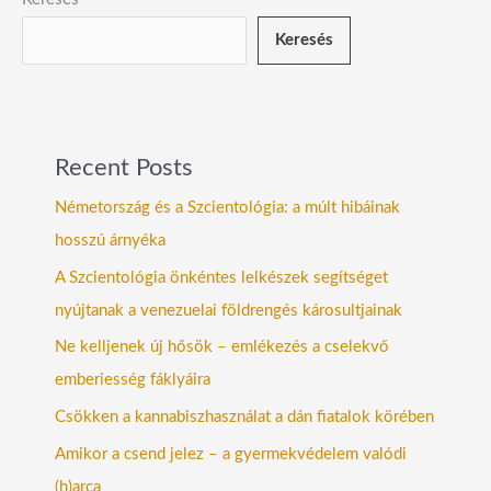
Keresés
Recent Posts
Németország és a Szcientológia: a múlt hibáinak
hosszú árnyéka
A Szcientológia önkéntes lelkészek segítséget
nyújtanak a venezuelai földrengés károsultjainak
Ne kelljenek új hősök – emlékezés a cselekvő
emberiesség fáklyáira
Csökken a kannabiszhasználat a dán fiatalok körében
Amikor a csend jelez – a gyermekvédelem valódi
(h)arca