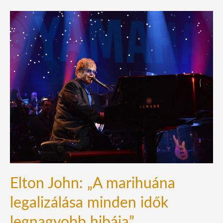
Elton
John:
„A
marihuána
legalizálása
minden
idők
legnagyobb
hibája”
Elton John: „A marihuána
legalizálása minden idők
legnagyobb hibája”