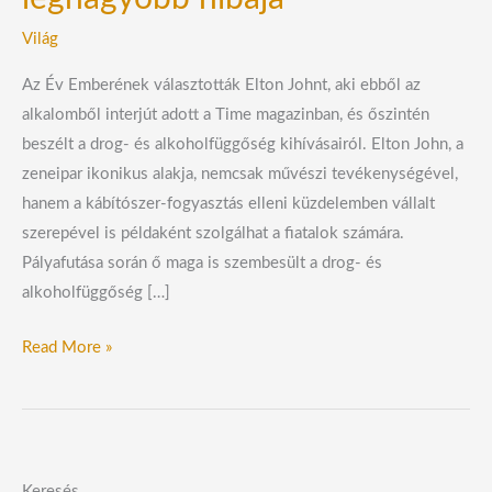
Világ
Az Év Emberének választották Elton Johnt, aki ebből az
alkalomből interjút adott a Time magazinban, és őszintén
beszélt a drog- és alkoholfüggőség kihívásairól. Elton John, a
zeneipar ikonikus alakja, nemcsak művészi tevékenységével,
hanem a kábítószer-fogyasztás elleni küzdelemben vállalt
szerepével is példaként szolgálhat a fiatalok számára.
Pályafutása során ő maga is szembesült a drog- és
alkoholfüggőség […]
Read More »
Keresés