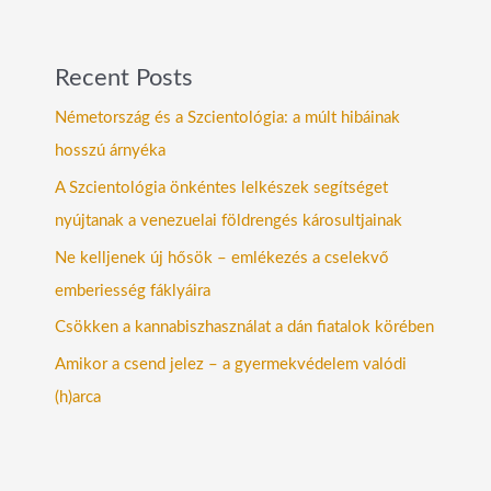
Recent Posts
Németország és a Szcientológia: a múlt hibáinak
hosszú árnyéka
A Szcientológia önkéntes lelkészek segítséget
nyújtanak a venezuelai földrengés károsultjainak
Ne kelljenek új hősök – emlékezés a cselekvő
emberiesség fáklyáira
Csökken a kannabiszhasználat a dán fiatalok körében
Amikor a csend jelez – a gyermekvédelem valódi
(h)arca