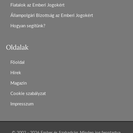
Fiatalok az Emberi Jogokért
Állampolgári Bizottság az Emberi Jogokért
Hogyan segítünk?
Oldalak
Főoldal
Hírek
Magazin
Cookie szabályzat
Impresszum
© 2002 - 2026 Ember és Szabadság. Minden jog fenntartva.