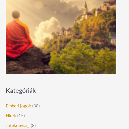
Kategóriák
Emberi jogok
(38)
Hírek
(15)
Jótékonyság
(8)