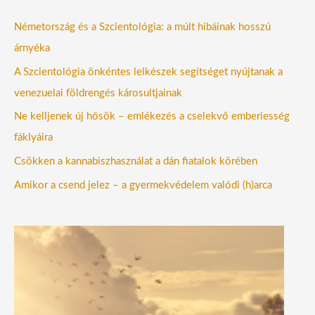
Németország és a Szcientológia: a múlt hibáinak hosszú
árnyéka
A Szcientológia önkéntes lelkészek segítséget nyújtanak a
venezuelai földrengés károsultjainak
Ne kelljenek új hősök – emlékezés a cselekvő emberiesség
fáklyáira
Csökken a kannabiszhasználat a dán fiatalok körében
Amikor a csend jelez – a gyermekvédelem valódi (h)arca